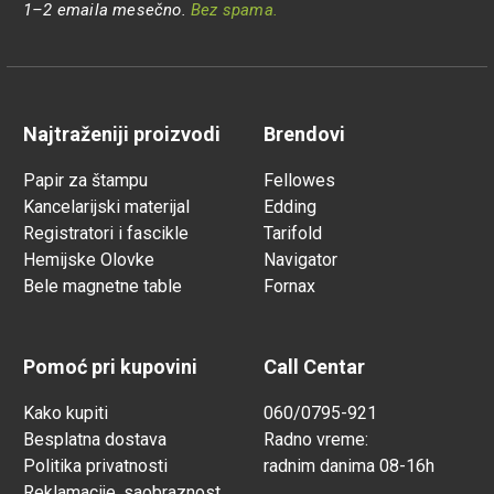
1–2 emaila mesečno.
Bez spama.
Najtraženiji proizvodi
Brendovi
Papir za štampu
Fellowes
Kancelarijski materijal
Edding
Registratori i fascikle
Tarifold
Hemijske Olovke
Navigator
Bele magnetne table
Fornax
Pomoć pri kupovini
Call Centar
Kako kupiti
060/0795-921
Besplatna dostava
Radno vreme:
Politika privatnosti
radnim danima 08-16h
Reklamacije, saobraznost,