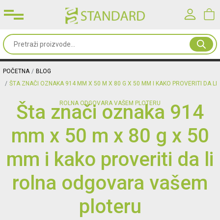
Prijavite se u svoj nalog
Sve
od
Korisničko ime*
papira
POČETNA
BLOG
ŠTA ZNAČI OZNAKA 914 MM X 50 M X 80 G X 50 MM I KAKO PROVERITI DA LI
Kancelarijski
Lozinka*
ROLNA ODGOVARA VAŠEM PLOTERU
Šta znači oznaka 914
materijal
mm x 50 m x 80 g x 50
Toneri
PRIJAVA
&
mm i kako proveriti da li
mašine
Registracija
|
Zaboravljena lozinka?
rolna odgovara vašem
Oprema
ploteru
&
nameštaj