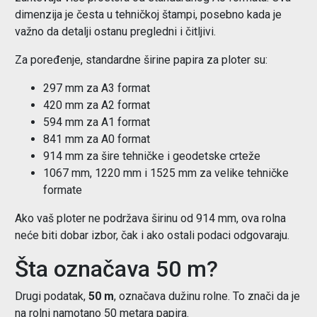
dimenzija je česta u tehničkoj štampi, posebno kada je
važno da detalji ostanu pregledni i čitljivi.
Za poređenje, standardne širine papira za ploter su:
297 mm za A3 format
420 mm za A2 format
594 mm za A1 format
841 mm za A0 format
914 mm za šire tehničke i geodetske crteže
1067 mm, 1220 mm i 1525 mm za velike tehničke
formate
Ako vaš ploter ne podržava širinu od 914 mm, ova rolna
neće biti dobar izbor, čak i ako ostali podaci odgovaraju.
Šta označava 50 m?
Drugi podatak,
50 m
, označava dužinu rolne. To znači da je
na rolni namotano 50 metara papira.