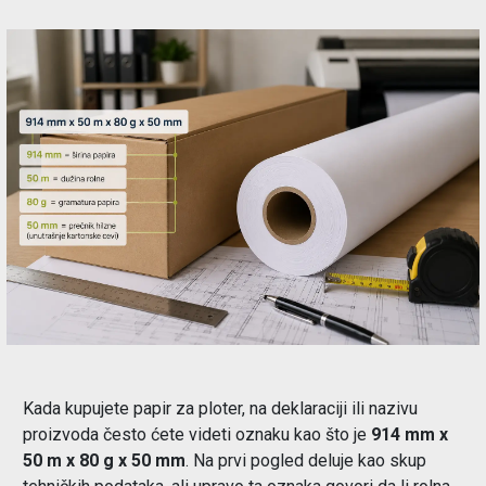
Održavanje
Akcija
Prijava
korisnika
Registracija
korisnika
Blog
Kada kupujete papir za ploter, na deklaraciji ili nazivu
proizvoda često ćete videti oznaku kao što je
914 mm x
50 m x 80 g x 50 mm
. Na prvi pogled deluje kao skup