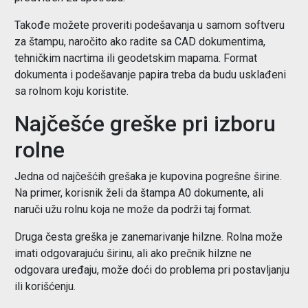
Takođe možete proveriti podešavanja u samom softveru
za štampu, naročito ako radite sa CAD dokumentima,
tehničkim nacrtima ili geodetskim mapama. Format
dokumenta i podešavanje papira treba da budu usklađeni
sa rolnom koju koristite.
Najčešće greške pri izboru
rolne
Jedna od najčešćih grešaka je kupovina pogrešne širine.
Na primer, korisnik želi da štampa A0 dokumente, ali
naruči užu rolnu koja ne može da podrži taj format.
Druga česta greška je zanemarivanje hilzne. Rolna može
imati odgovarajuću širinu, ali ako prečnik hilzne ne
odgovara uređaju, može doći do problema pri postavljanju
ili korišćenju.