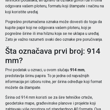
tehničkih podataka, ali upravo ta oznaka govori da li rolna
odgovara vašem ploteru, formatu koji štampate i načinu na
koji koristite uređaj.
Pogrešno protumačena oznaka može dovesti do toga da
kupite papir koji ne odgovara vašem ploteru, koji je
pogrešne širine ili ima hilznu koja se ne uklapa u uređaj.
Zato je važno razumeti svaki deo oznake pre poručivanja.
Šta označava prvi broj: 914
mm?
Prvi podatak u oznaci, u ovom slučaju
914 mm
,
predstavlja širinu papira. To je jedna od najvažnijih
informacija pri izboru rolne, jer širina određuje koji format
možete da štampate.
Širina od 914 mm koristi se za šire tehničke crteže,
geodetske mape, građevinske planove i projekte koji
zahtevaju više prostora od standardnog A0 formata. Ova