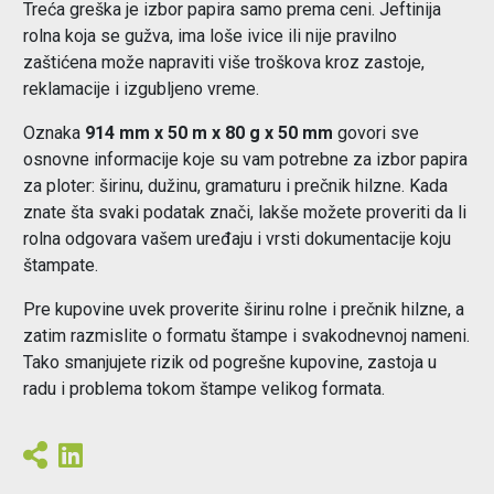
Treća greška je izbor papira samo prema ceni. Jeftinija
rolna koja se gužva, ima loše ivice ili nije pravilno
zaštićena može napraviti više troškova kroz zastoje,
reklamacije i izgubljeno vreme.
Oznaka
914 mm x 50 m x 80 g x 50 mm
govori sve
osnovne informacije koje su vam potrebne za izbor papira
za ploter: širinu, dužinu, gramaturu i prečnik hilzne. Kada
znate šta svaki podatak znači, lakše možete proveriti da li
rolna odgovara vašem uređaju i vrsti dokumentacije koju
štampate.
Pre kupovine uvek proverite širinu rolne i prečnik hilzne, a
zatim razmislite o formatu štampe i svakodnevnoj nameni.
Tako smanjujete rizik od pogrešne kupovine, zastoja u
radu i problema tokom štampe velikog formata.