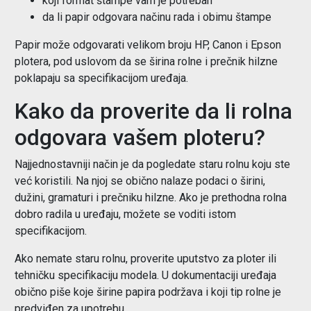
koji format štampe vam je potreban
da li papir odgovara načinu rada i obimu štampe
Papir može odgovarati velikom broju HP, Canon i Epson
plotera, pod uslovom da se širina rolne i prečnik hilzne
poklapaju sa specifikacijom uređaja.
Kako da proverite da li rolna
odgovara vašem ploteru?
Najjednostavniji način je da pogledate staru rolnu koju ste
već koristili. Na njoj se obično nalaze podaci o širini,
dužini, gramaturi i prečniku hilzne. Ako je prethodna rolna
dobro radila u uređaju, možete se voditi istom
specifikacijom.
Ako nemate staru rolnu, proverite uputstvo za ploter ili
tehničku specifikaciju modela. U dokumentaciji uređaja
obično piše koje širine papira podržava i koji tip rolne je
predviđen za upotrebu.