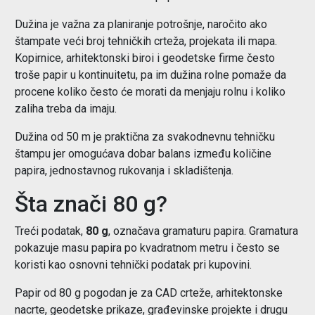
Dužina je važna za planiranje potrošnje, naročito ako
štampate veći broj tehničkih crteža, projekata ili mapa.
Kopirnice, arhitektonski biroi i geodetske firme često
troše papir u kontinuitetu, pa im dužina rolne pomaže da
procene koliko često će morati da menjaju rolnu i koliko
zaliha treba da imaju.
Dužina od 50 m je praktična za svakodnevnu tehničku
štampu jer omogućava dobar balans između količine
papira, jednostavnog rukovanja i skladištenja.
Šta znači 80 g?
Treći podatak,
80 g
, označava gramaturu papira. Gramatura
pokazuje masu papira po kvadratnom metru i često se
koristi kao osnovni tehnički podatak pri kupovini.
Papir od 80 g pogodan je za CAD crteže, arhitektonske
nacrte, geodetske prikaze, građevinske projekte i drugu