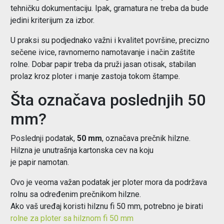
tehničku dokumentaciju. Ipak, gramatura ne treba da bude
jedini kriterijum za izbor.
U praksi su podjednako važni i kvalitet površine, precizno
sečene ivice, ravnomerno namotavanje i način zaštite
rolne. Dobar papir treba da pruži jasan otisak, stabilan
prolaz kroz ploter i manje zastoja tokom štampe.
Šta označava poslednjih 50
mm?
Poslednji podatak,
50 mm
, označava prečnik hilzne.
Hilzna je unutrašnja kartonska cev na koju
je papir namotan.
Ovo je veoma važan podatak jer ploter mora da podržava
rolnu sa određenim prečnikom hilzne.
Ako vaš uređaj koristi hilznu fi 50 mm, potrebno je birati
rolne za ploter sa hilznom fi 50 mm