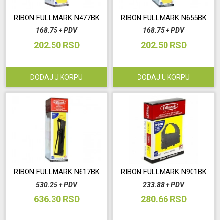
RIBON FULLMARK N477BK
RIBON FULLMARK N655BK
Održavanje
168.75 + PDV
168.75 + PDV
202.50 RSD
202.50 RSD
Akcija
Prijava
DODAJ U KORPU
DODAJ U KORPU
korisnika
Registracija
korisnika
Blog
RIBON FULLMARK N617BK
RIBON FULLMARK N901BK
530.25 + PDV
233.88 + PDV
636.30 RSD
280.66 RSD