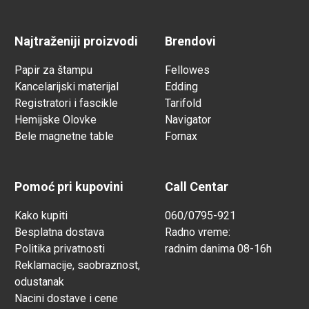
Najtraženiji proizvodi
Brendovi
Papir za štampu
Fellowes
Kancelarijski materijal
Edding
Registratori i fascikle
Tarifold
Hemijske Olovke
Navigator
Bele magnetne table
Fornax
Pomoć pri kupovini
Call Centar
Kako kupiti
060/0795-921
Besplatna dostava
Radno vreme:
Politika privatnosti
radnim danima 08-16h
Reklamacije, saobraznost,
odustanak
Nacini dostave i cene