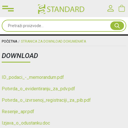
Prijavite se u svoj nalog
Sve
od
Korisničko ime*
papira
POČETNA
STRANICA ZA DOWNLOAD DOKUMENATA
DOWNLOAD
Kancelarijski
Lozinka*
materijal
ID_podaci_-_memorandum.pdf
Toneri
PRIJAVA
&
Potvrda_o_evidentiranju_za_pdv.pdf
mašine
Registracija
|
Zaboravljena lozinka?
Potvrda_o_izvrsenoj_registraciji_za_pib.pdf
Oprema
Resenje_apr.pdf
&
Izjava_o_odustanku.doc
nameštaj