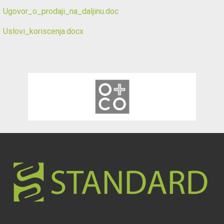
Ugovor_o_prodaji_na_daljinu.doc
Održavanje
Uslovi_koriscenja.docx
Akcija
Prijava
korisnika
Registracija
korisnika
Blog