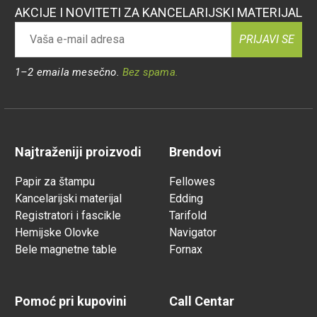
AKCIJE I NOVITETI ZA KANCELARIJSKI MATERIJAL
PRIJAVI SE
1–2 emaila mesečno.
Bez spama.
Najtraženiji proizvodi
Brendovi
Papir za štampu
Fellowes
Kancelarijski materijal
Edding
Registratori i fascikle
Tarifold
Hemijske Olovke
Navigator
Bele magnetne table
Fornax
Pomoć pri kupovini
Call Centar