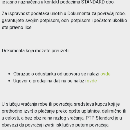
je jasno naznačena u kontakt podacima STANDARD doo.
Za ispravnost podataka unetih u Dokumenta za povraćaj robe,
garantujete svojim potpisom, odn. potpisom i pečatom ukoliko
ste pravno lice.
Dokumenta koja možete preuzeti:
Obrazac o odustanku od ugovora se nalazi
ovde
Ugovor o prodaji na daljinu se nalazi
ovde
U slučaju vraćanja robe ili povraćaja sredstava kupcu koji je
prethodno izvršio plaćanje preko opšte uplatnice, delimično ili
u celosti, a bez obzira na razlog vraćanja, PTP Standard je u
obavezi da povraćaj izvrši isključivo putem povraćaja