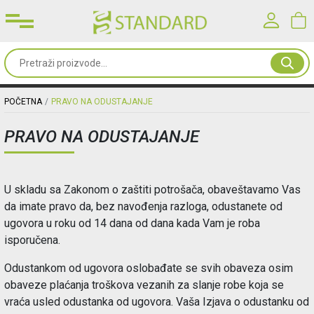
Prijavite se u svoj nalog
Sve
od
Korisničko ime*
papira
POČETNA
PRAVO NA ODUSTAJANJE
PRAVO NA ODUSTAJANJE
Kancelarijski
Lozinka*
materijal
U skladu sa Zakonom o zaštiti potrošača, obaveštavamo Vas
Toneri
PRIJAVA
da imate pravo da, bez navođenja razloga, odustanete od
&
ugovora u roku od 14 dana od dana kada Vam je roba
mašine
isporučena.
Registracija
|
Zaboravljena lozinka?
Odustankom od ugovora oslobađate se svih obaveza osim
Oprema
obaveze plaćanja troškova vezanih za slanje robe koja se
&
vraća usled odustanka od ugovora. Vaša Izjava o odustanku od
nameštaj