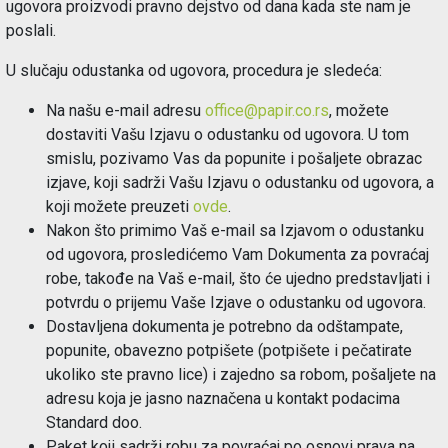
ugovora proizvodi pravno dejstvo od dana kada ste nam je
poslali.
Održavanje
U slučaju odustanka od ugovora, procedura je sledeća:
Akcija
Na našu e-mail adresu
office@papir.co.rs
, možete
dostaviti Vašu Izjavu o odustanku od ugovora. U tom
Prijava
smislu, pozivamo Vas da popunite i pošaljete obrazac
korisnika
izjave, koji sadrži Vašu Izjavu o odustanku od ugovora, a
koji možete preuzeti
ovde
.
Nakon što primimo Vaš e-mail sa Izjavom o odustanku
Registracija
od ugovora, prosledićemo Vam Dokumenta za povraćaj
korisnika
robe, takođe na Vaš e-mail, što će ujedno predstavljati i
potvrdu o prijemu Vaše Izjave o odustanku od ugovora.
Blog
Dostavljena dokumenta je potrebno da odštampate,
popunite, obavezno potpišete (potpišete i pečatirate
ukoliko ste pravno lice) i zajedno sa robom, pošaljete na
adresu koja je jasno naznačena u kontakt podacima
Standard doo.
Paket koji sadrži robu za povraćaj po osnovi prava na