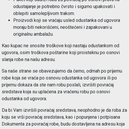
odustajanje je potrebno čvrsto i sigurno upakovati i
oblepiti samolepljivom trakom.
Proizvodi koji se vraćaju usled odustanka od ugovora
moraju biti nekorišćeni, neoštećeni i zapakovani u
originalnu ambalažu.
Kao kupac ne snosite troškove koji nastaju odustankom od
ugovora, osim troškova poštarine koji proisteknu po osnovi
slanja robe na našu adresu.
Sa naše strane se obavezujemo da ćemo, odmah po prijemu
robe koja se vraća po osnovu odustanka od ugovora ili po
prijemu dokaza da ste nam robu poslali, izvršiti povraćaj
sredstava koja su uplaćena za vraćenu robu po osnovi
odustanka od ugovora.
Da bi Vam izvršili povraćaj sredstava, neophodno je da roba za
koju se vrši povraćaj sredstava, kao i popunjena i potpisana
Dokumenta za povraćaj robe, budu dostavljena na adresu koja