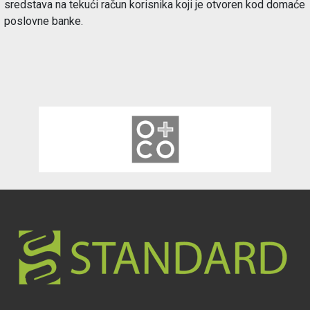
sredstava na tekući račun korisnika koji je otvoren kod domaće
poslovne banke.