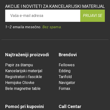
AKCIJE I NOVITETI ZA KANCELARIJSKI MATERIJAL
PRIJAVI SE
1–2 emaila mesečno.
Bez spama.
Najtraženiji proizvodi
Brendovi
Papir za štampu
Fellowes
Kancelarijski materijal
Edding
Registratori i fascikle
Tarifold
Hemijske Olovke
Navigator
Bele magnetne table
Fornax
Pomoć pri kupovini
Call Centar