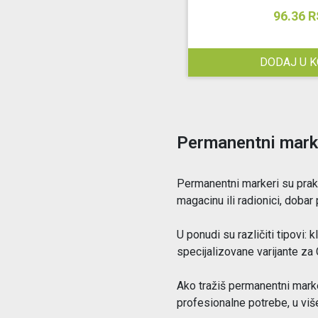
96.36 
DODAJ U 
Permanentni marke
Permanentni markeri su praktič
magacinu ili radionici, dobar
U ponudi su različiti tipovi:
specijalizovane varijante za 
Ako tražiš permanentni marker
profesionalne potrebe, u više