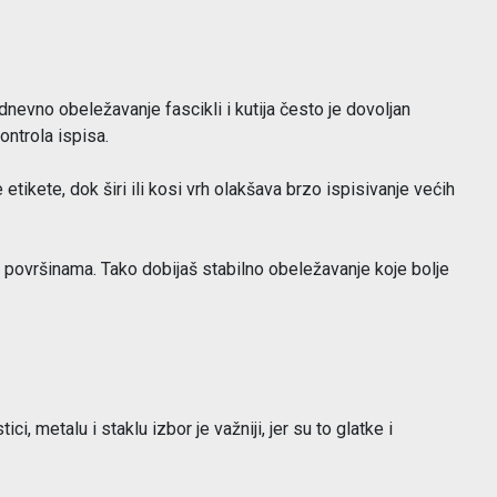
dnevno obeležavanje fascikli i kutija često je dovoljan
ontrola ispisa.
le etikete, dok širi ili kosi vrh olakšava brzo ispisivanje većih
ćim površinama. Tako dobijaš stabilno obeležavanje koje bolje
ci, metalu i staklu izbor je važniji, jer su to glatke i