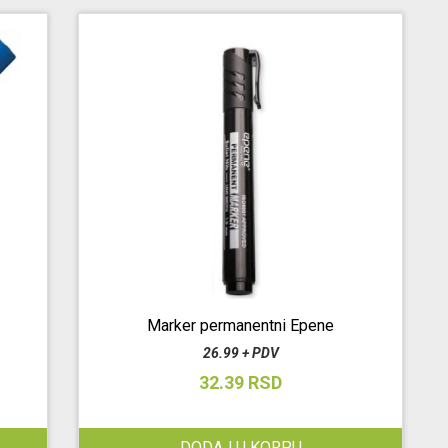
Marker permanentni Epene
26.99 + PDV
32.39 RSD
DODAJ U KORPU