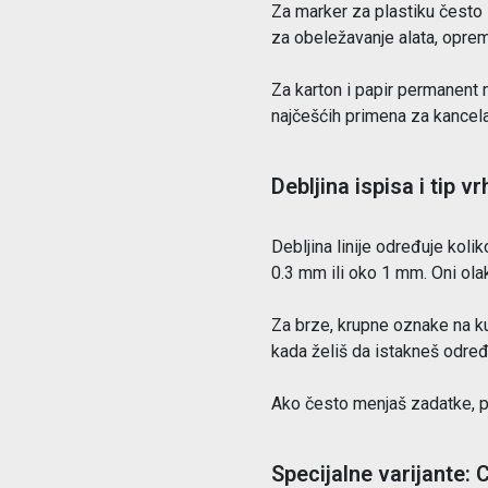
Za marker za plastiku često s
za obeležavanje alata, oprem
Za karton i papir permanent 
najčešćih primena za kancelari
Debljina ispisa i tip vr
Debljina linije određuje kolik
0.3 mm ili oko 1 mm. Oni ola
Za brze, krupne oznake na kut
kada želiš da istakneš određ
Ako često menjaš zadatke, pra
Specijalne varijante: