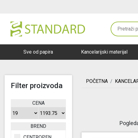
Sve od papira
Kancelarijski materijal
POČETNA
KANCELAR
Filter proizvoda
CENA
Pogleda
BREND
CENTROPEN