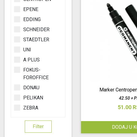
EPENE
EDDING
SCHNEIDER
STAEDTLER
UNI
A PLUS
FOKUS-
FOROFFICE
DONAU
Marker Centrope
PELIKAN
42.50 + 
51.00 
ZEBRA
Filter
DODAJ U 