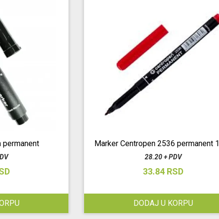
n permanent
Marker Centropen 2536 permanent
PDV
28.20 + PDV
RSD
33.84 RSD
KORPU
DODAJ U KORPU