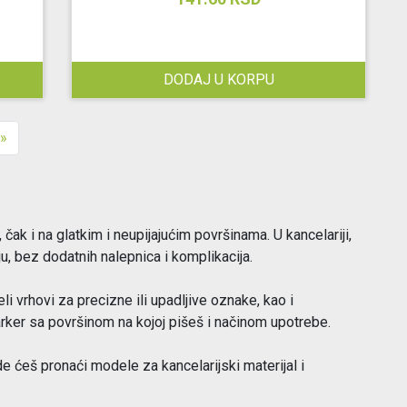
DODAJ U KORPU
»
, čak i na glatkim i neupijajućim površinama. U kancelariji,
u, bez dodatnih nalepnica i komplikacija.
i vrhovi za precizne ili upadljive oznake, kao i
marker sa površinom na kojoj pišeš i načinom upotrebe.
de ćeš pronaći modele za kancelarijski materijal i