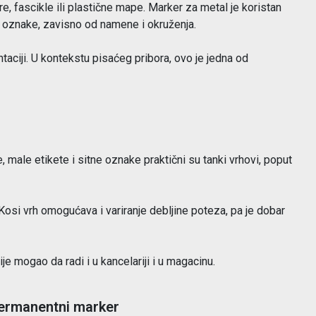
e, fascikle ili plastične mape. Marker za metal je koristan
e oznake, zavisno od namene i okruženja.
aciji. U kontekstu pisaćeg pribora, ovo je jedna od
je, male etikete i sitne oznake praktični su tanki vrhovi, poput
. Kosi vrh omogućava i variranje debljine poteza, pa je dobar
je mogao da radi i u kancelariji i u magacinu.
 permanentni marker