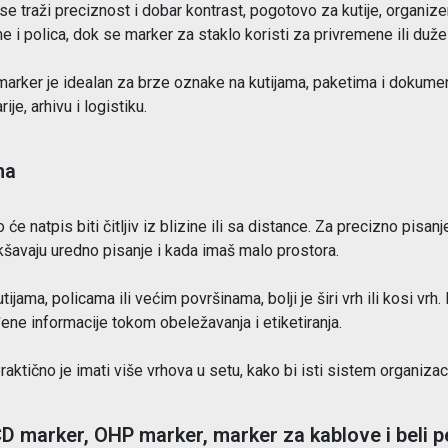
e traži preciznost i dobar kontrast, pogotovo za kutije, organizer
e i polica, dok se marker za staklo koristi za privremene ili duž
marker je idealan za brze oznake na kutijama, paketima i dokument
je, arhivu i logistiku.
ha
o će natpis biti čitljiv iz blizine ili sa distance. Za precizno pisan
kšavaju uredno pisanje i kada imaš malo prostora.
ijama, policama ili većim površinama, bolji je širi vrh ili kosi vrh
ene informacije tokom obeležavanja i etiketiranja.
ktično je imati više vrhova u setu, kako bi isti sistem organizaci
 CD marker, OHP marker, marker za kablove i beli