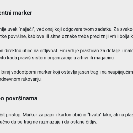
entni marker
ije uvek “najjači”, već onaj koji odgovara tvom zadatku. Za svako
ke površine, kablove ili sitne oznake treba precizniji vrh i bolja k
on direktno utiče na čitljivost. Fini vrh je praktičan za detalje i ma
čito kada praviš sistem organizacije u arhivi ili magacinu.
, biraj vodootporni marker koji ostavlja jasan trag i na neupijaju
kodnevnom rukovanju.
po površinama
it pristup. Marker za papir i karton obično “hvata” lako, ali na plasti
jučno da se trag ne razmazuje i da ostane čitljiv.