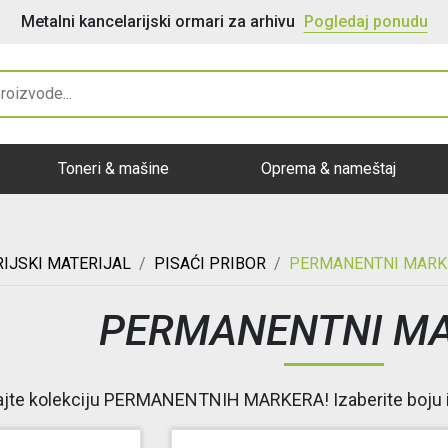
Bele magnetne table za pisan
Toneri & mašine
Oprema & nameštaj
IJSKI MATERIJAL
PISAĆI PRIBOR
PERMANENTNI MARK
PERMANENTNI MA
jte kolekciju PERMANENTNIH MARKERA! Izaberite boju i d