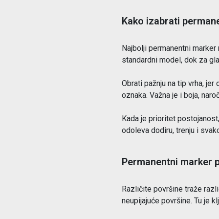
Kako izabrati perman
Najbolji permanentni marker n
standardni model, dok za glat
Obrati pažnju na tip vrha, jer 
oznaka. Važna je i boja, naro
Kada je prioritet postojanost
odoleva dodiru, trenju i sva
Permanentni marker 
Različite površine traže različ
neupijajuće površine. Tu je kl