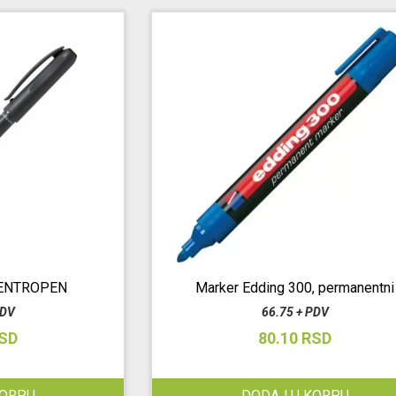
ENTROPEN
Marker Edding 300, permanentni
PDV
66.75 + PDV
RSD
80.10 RSD
KORPU
DODAJ U KORPU