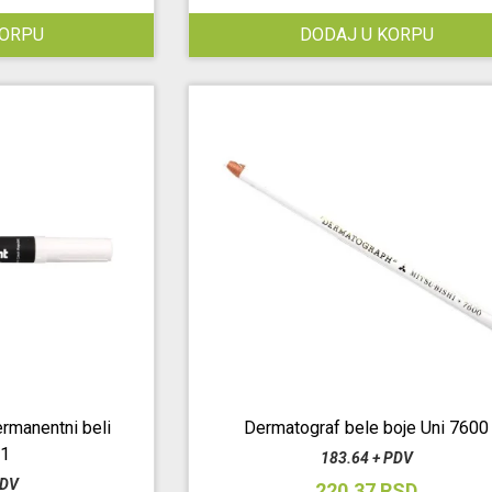
KORPU
DODAJ U KORPU
rmanentni beli
Dermatograf bele boje Uni 7600
01
183.64 + PDV
PDV
220.37 RSD