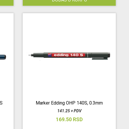
S
Marker Edding OHP 140S, 0.3mm
141.25 + PDV
169.50 RSD