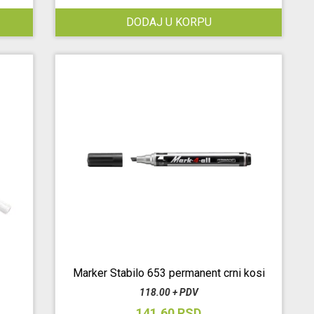
DODAJ U KORPU
Marker Stabilo 653 permanent crni kosi
118.00 + PDV
141.60 RSD