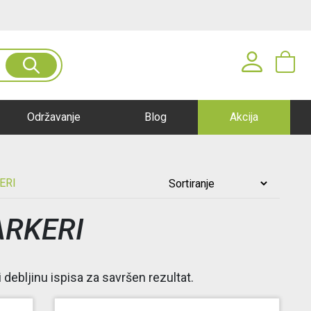
je
Pogledaj ponudu
Prijavite se u svoj nalog
Održavanje
Blog
Akcija
Korisničko ime*
ERI
Lozinka*
RKERI
PRIJAVA
ebljinu ispisa za savršen rezultat.
Registracija
|
Zaboravljena lozinka?