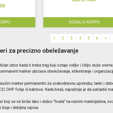
RSD
KORPU
DODAJ U KORPU
1
2
3
4
5
6
>
ri za precizno obeležavanje
an izbor kada ti treba trag koji ostaje vidljiv i čitljiv duže vreme
 permanent marker ubrzava obeležavanje, etiketiranje i organizacij
 klasični marker permanentni za svakodnevnu upotrebu, tanki i debel
CD, OHP folije ili kablove. Kada biraš, najvažnije je da uskladiš 
 koji se ne briše lako i dobro “hvata” na raznim materijalima, ov
 boja i debljina ispisa.