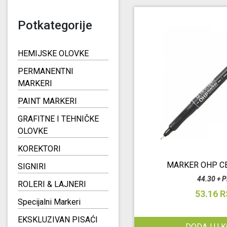
Potkategorije
HEMIJSKE OLOVKE
PERMANENTNI
MARKERI
PAINT MARKERI
GRAFITNE I TEHNIČKE
OLOVKE
KOREKTORI
MARKER OHP C
SIGNIRI
44.30 + 
ROLERI & LAJNERI
53.16 
Specijalni Markeri
EKSKLUZIVAN PISAĆI
DODAJ U 