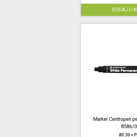
DODAJ U 
Marker Centropen pe
8586/
80.30 + 