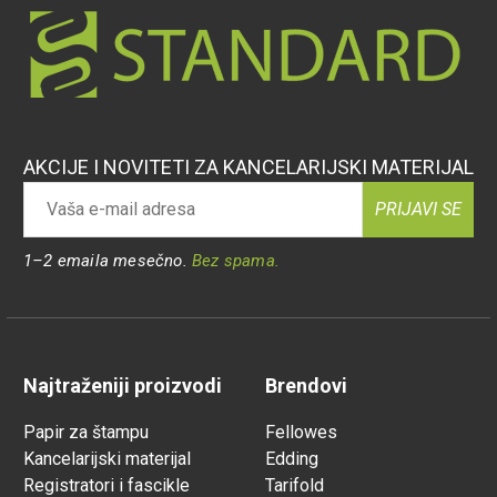
AKCIJE I NOVITETI ZA KANCELARIJSKI MATERIJAL
PRIJAVI SE
1–2 emaila mesečno.
Bez spama.
Najtraženiji proizvodi
Brendovi
Papir za štampu
Fellowes
Kancelarijski materijal
Edding
Registratori i fascikle
Tarifold