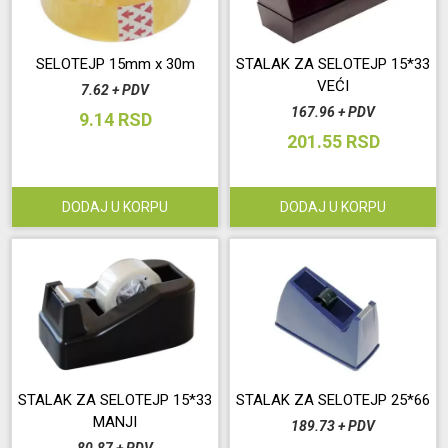
Održavanje
SELOTEJP 15mm x 30m
STALAK ZA SELOTEJP 15*33
VEĆI
7.62 + PDV
Akcija
167.96 + PDV
9.14 RSD
201.55 RSD
Prijava
korisnika
DODAJ U KORPU
DODAJ U KORPU
Registracija
korisnika
Blog
STALAK ZA SELOTEJP 15*33
STALAK ZA SELOTEJP 25*66
MANJI
189.73 + PDV