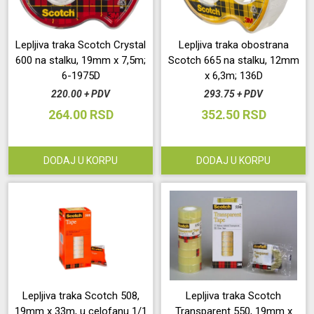
Lepljiva traka Scotch Crystal
Lepljiva traka obostrana
600 na stalku, 19mm x 7,5m;
Scotch 665 na stalku, 12mm
6-1975D
x 6,3m; 136D
220.00 + PDV
293.75 + PDV
264.00 RSD
352.50 RSD
DODAJ U KORPU
DODAJ U KORPU
Lepljiva traka Scotch 508,
Lepljiva traka Scotch
19mm x 33m, u celofanu 1/1
Transparent 550, 19mm x