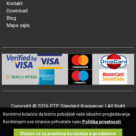
Kontakt
Download
Blog
Mapa sajta
Copyright © 2026 PTP Standard Kragujevac | All Right
Reserved. Design by
WebPortal
Koristimo kolačiće da bismo poboljšali vaše iskustvo pregledavanja.
Korištenjem ove stranice prihvatate našu
Politika privatnosti
.
Pratite nas na Linkedinu
Slažem se sa pravilima korišćenja e-prodavnice