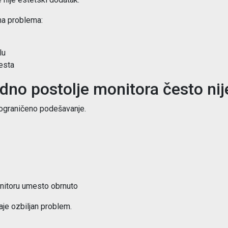
na problema:
lu
esta
dno postolje monitora često nij
ograničeno podešavanje.
nitoru umesto obrnuto
je ozbiljan problem.