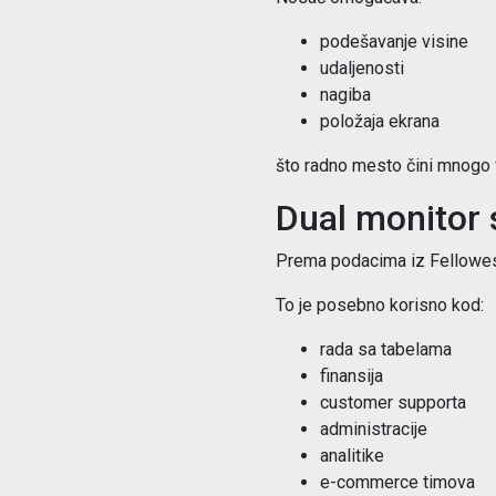
podešavanje visine
udaljenosti
nagiba
položaja ekrana
što radno mesto čini mnogo f
Dual monitor 
Prema podacima iz Fellowes 
To je posebno korisno kod:
rada sa tabelama
finansija
customer supporta
administracije
analitike
e-commerce timova