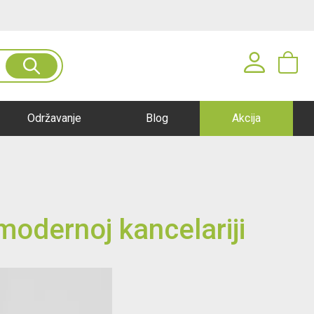
anje
Pogledaj ponudu
Prijavite se u svoj nalog
Održavanje
Blog
Akcija
Korisničko ime*
Lozinka*
modernoj kancelariji
PRIJAVA
Registracija
|
Zaboravljena lozinka?