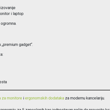
nizovanije
nitor i laptop
e ogromna.
u „premium gadget“.
a:
esta
 za monitore
i
ergonomskih dodataka
za modernu kancelariju.
rgonomiju za 5 zaposlenih kao jednostavan način da proverite ko