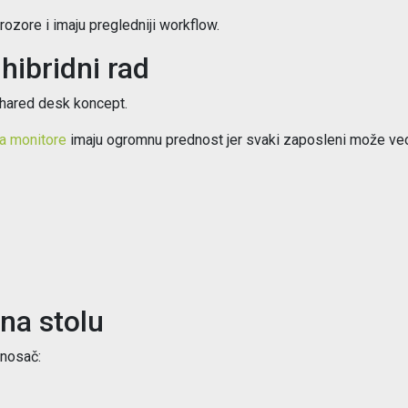
ozore i imaju pregledniji workflow.
hibridni rad
 shared desk koncept.
a monitore
imaju ogromnu prednost jer svaki zaposleni može veo
 na stolu
 nosač: