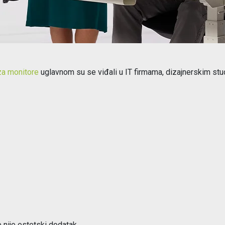
za monitore
uglavnom su se viđali u IT firmama, dizajnerskim stud
nije estetski dodatak.