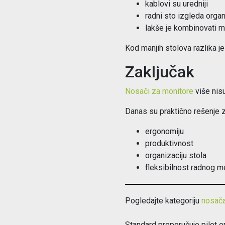
kablovi su uredniji
radni sto izgleda orga
lakše je kombinovati mo
Kod manjih stolova razlika j
Zaključak
Nosači za monitore
više nis
Danas su praktično rešenje z
ergonomiju
produktivnost
organizaciju stola
fleksibilnost radnog m
Pogledajte kategoriju
nosača
Standard preporučuje pilot e