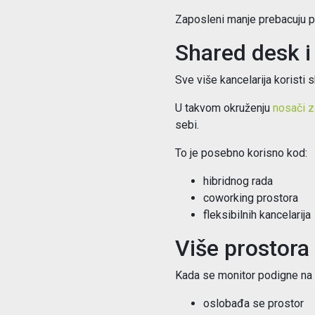
Zaposleni manje prebacuju pr
Shared desk i 
Sve više kancelarija koristi
U takvom okruženju
nosači z
sebi.
To je posebno korisno kod:
hibridnog rada
coworking prostora
fleksibilnih kancelarija
Više prostora
Kada se monitor podigne na
oslobađa se prostor