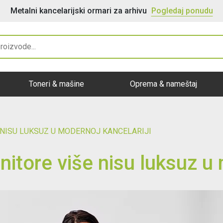
Bele magnetne table za pis
Toneri & mašine
Oprema & nameštaj
 NISU LUKSUZ U MODERNOJ KANCELARIJI
itore više nisu luksuz u 