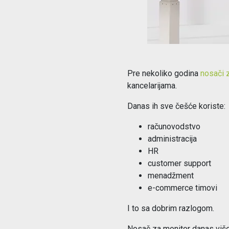
Pre nekoliko godina
nosači 
kancelarijama.
Danas ih sve češće koriste:
računovodstvo
administracija
HR
customer support
menadžment
e-commerce timovi
I to sa dobrim razlogom.
Nosač za monitor danas više 