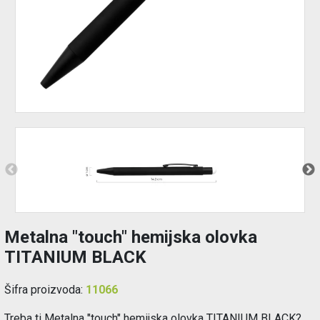
Održavanje
Akcija
Prijava
korisnika
Registracija
korisnika
Blog
Metalna "touch" hemijska olovka
TITANIUM BLACK
Šifra proizvoda:
11066
Treba ti Metalna "touch" hemijska olovka TITANIUM BLACK?