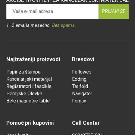
PRIJAVI SE
1–2 emaila mesečno.
Bez spama.
Najtraženiji proizvodi
Brendovi
Papir za štampu
Fellowes
Kancelarijski materijal
Edding
Registratori i fascikle
Tarifold
Hemijske Olovke
Navigator
Bele magnetne table
Fornax
Pomoć pri kupovini
Call Centar