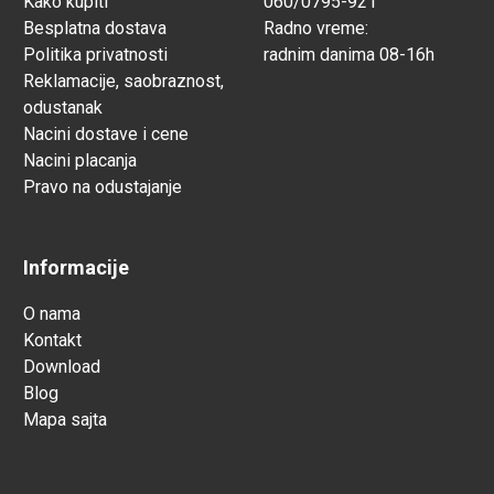
Kako kupiti
060/0795-921
Besplatna dostava
Radno vreme:
Politika privatnosti
radnim danima 08-16h
Reklamacije, saobraznost,
odustanak
Nacini dostave i cene
Nacini placanja
Pravo na odustajanje
Informacije
O nama
Kontakt
Download
Blog
Mapa sajta