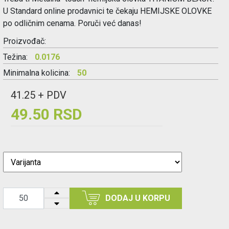
U Standard online prodavnici te čekaju HEMIJSKE OLOVKE
po odličnim cenama. Poruči već danas!
Proizvođač:
Težina:
0.0176
Minimalna kolicina:
50
41.25 + PDV
49.50 RSD
DODAJ U KORPU