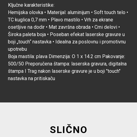
Ključne karakteristike:
Hemijska olovka • Materijal: aluminijum • Soft touch telo •
TC kuglica 0,7 mm • Plavo mastilo • Vrh za ekrane
osetljive na dodir • Mat završna obrada • Crni delovi •
Široka paleta boja • Poseban efekat laserske gravure u
boji „touch“ nastavka • Idealna za poslovnu i promotivnu
upotrebu
Boja mastila: plava Dimenzija: O 1 x 14.2 cm Pakovanje:
500/50 Preporučena štampa: laserska gravura, digitalna
štampa I Trag nakon laserske gravure je u boji "touch"
nastavka na pritiskaču
SLIČNO