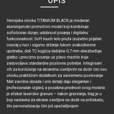
OPIS
Hemijska olovka TITANIUM BLACK je moderan
aluminijumski promotivni model koji kombinuje
sofisticiran dizajn, udobnost pisanja i digitalnu
funkcionalnost. Soft touch telo pruža izuzetno prijatan
osećaj u ruci i sigurno držanje tokom svakodnevne
upotrebe, dok TC kuglica debljine 0,7 mm obezbeđuje
glatko i precizno pisanje uz plavo mastilo koje
zadovoljava standardne poslovne potrebe. Integrisani
vrh za korišćenje na ekranima osetljivim na dodir čini ovu
olovku praktičnim dodatkom za savremeno poslovanje.
Mat završna obrada i crni detalji daju elegantan i
profesionalan izgled, a posebna prednost ovog modela
je efekat laserske gravure – nakon graviranja, trag je u
boji nastavka za ekrane osetljive na dodir na pritiskaču,
što personalizaciju čini još upečatljivijom.