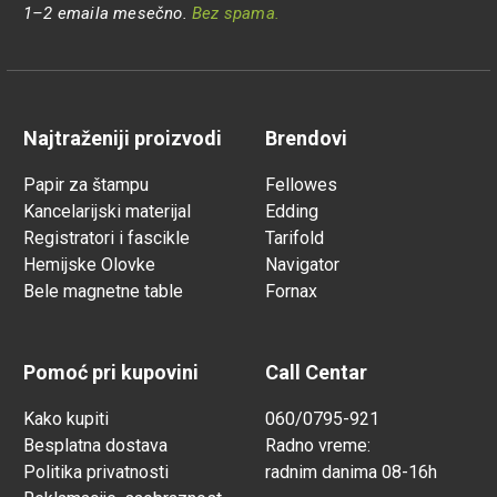
1–2 emaila mesečno.
Bez spama.
Najtraženiji proizvodi
Brendovi
Papir za štampu
Fellowes
Kancelarijski materijal
Edding
Registratori i fascikle
Tarifold
Hemijske Olovke
Navigator
Bele magnetne table
Fornax
Pomoć pri kupovini
Call Centar
Kako kupiti
060/0795-921
Besplatna dostava
Radno vreme:
Politika privatnosti
radnim danima 08-16h