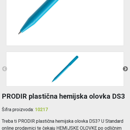
Održavanje
Akcija
Prijava
korisnika
Registracija
korisnika
Blog
PRODIR plastična hemijska olovka DS3
Šifra proizvoda:
10217
Treba ti PRODIR plastična hemijska olovka DS3? U Standard
online prodavnici te čekaju HEMIJSKE OLOVKE po odličnim