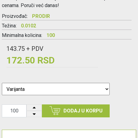
cenama. Poruči već danas!
Proizvođač:
PRODIR
Težina:
0.0102
Minimalna kolicina:
100
143.75 + PDV
172.50 RSD
DODAJ U KORPU