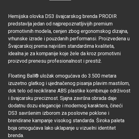
Hemijska olovka DS3 švajcarskog brenda PRODIR
predstavlja jedan od najprepoznatljivijih premium
promotivnih modela, cenjen zbog ergonomskog dizajna,
vrhunske izrade i pouzdanih performansi. Proizvedena u
Švajcarskoj prema najvišim standardima kvaliteta,
idealna je za kompanije koje žele da kroz promotivni
proizvod prenesu profesionalnost i prestiž.
Floating Ball® uložak omogućava do 3.500 metara
izuzetno glatkog i ujednačenog pisanja plavim mastilom,
dok telo od reciklirane ABS plastike kombinuje održivost
i švajcarsku preciznost. Sjajna završna obrada daje
dodatnu dozu elegancije i modernog karaktera, čineći
DS3 savršenim izborom za poslovne poklone i
brendirane kampanje visokog standarda. Široka paleta
boja omogućava lako uklapanje u vizuelni identitet
brenda.