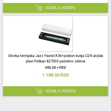
DODAJ U KORPU
Olovka hemijska Jazz Pastel K36+poklon kutija G24 uložak
plavi Pelikan 827003 pastelno zelena
990.00 + PDV
1 188.00 RSD
DODAJ U KORPU