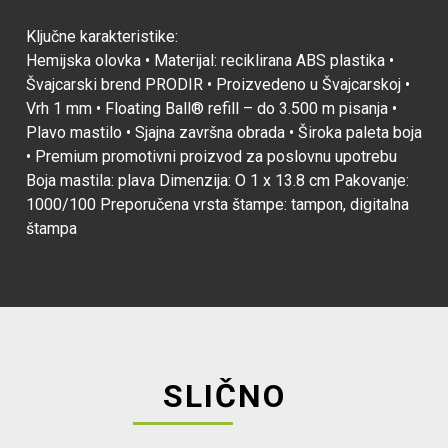
Ključne karakteristike:
Hemijska olovka • Materijal: reciklirana ABS plastika •
Švajcarski brend PRODIR • Proizvedeno u Švajcarskoj •
Vrh 1 mm • Floating Ball® refill – do 3.500 m pisanja •
Plavo mastilo • Sjajna završna obrada • Široka paleta boja
• Premium promotivni proizvod za poslovnu upotrebu
Boja mastila: plava Dimenzija: O 1 x 13.8 cm Pakovanje:
1000/100 Preporučena vrsta štampe: tampon, digitalna
štampa
SLIČNO