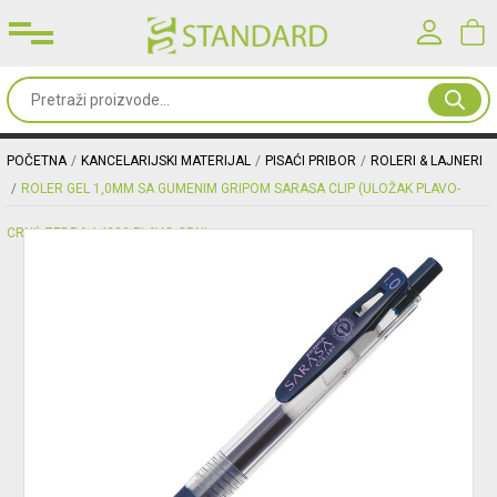
Prijavite se u svoj nalog
Sve
od
Korisničko ime*
papira
POČETNA
KANCELARIJSKI MATERIJAL
PISAĆI PRIBOR
ROLERI & LAJNERI
ROLER GEL 1,0MM SA GUMENIM GRIPOM SARASA CLIP (ULOŽAK PLAVO-
Kancelarijski
Lozinka*
CRNI) ZEBRA 14339 PLAVO-CRNI
materijal
Toneri
PRIJAVA
&
mašine
Registracija
|
Zaboravljena lozinka?
Oprema
&
nameštaj