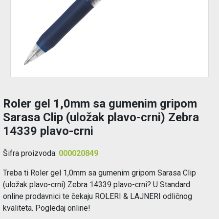
Održavanje
Akcija
Prijava
korisnika
Roler gel 1,0mm sa gumenim gripom
Registracija
Sarasa Clip (uložak plavo-crni) Zebra
14339 plavo-crni
korisnika
Šifra proizvoda:
000020849
Blog
Treba ti Roler gel 1,0mm sa gumenim gripom Sarasa Clip
(uložak plavo-crni) Zebra 14339 plavo-crni? U Standard
online prodavnici te čekaju ROLERI & LAJNERI odličnog
kvaliteta. Pogledaj online!