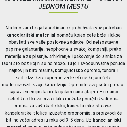
JEDNOM MESTU
Nudimo vam bogat asortiman koji obuhvata sav potreban
kancelarijski materijal
pomoću kojeg ćete brže i lakše
obavljati sve vaše poslovne zadatke. Od neizostavne
papirne galanterije, neophodne u svakoj kompaniji, preko
materijala za pisanje, arhiviranje i pakovanje do sitnica za
radni sto bez kojih se ne može. Tu je i sveobuhvatna ponuda
najnovijih biro mašina, kompjuterske opreme, tonera i
kertridža, kao i opreme za telefone kojom ćete
modernizovati svoju kancelariju. Opremite svoj radni prostor
najsavremenijim kancelarijskim nameštajem – u samo
nekoliko klikova brzo i lako možete poručiti kvalitetne
ormare za vašu kartoteku, kancelarijske stolove i
kancelarijske stolice izuzetne ergonomije, a proizvodi će
biti na vašoj adresi u roku od 3-5 dana. Uz
kancelarijski