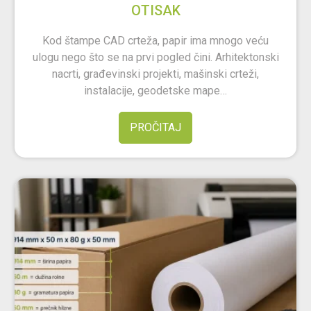
OTISAK
Kod štampe CAD crteža, papir ima mnogo veću
ulogu nego što se na prvi pogled čini. Arhitektonski
nacrti, građevinski projekti, mašinski crteži,
instalacije, geodetske mape…
PROČITAJ