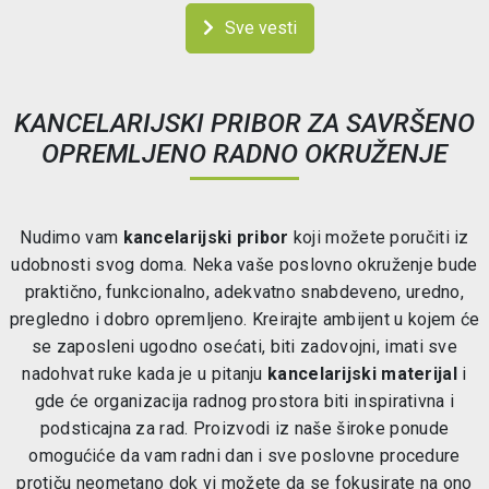
Sve vesti
KANCELARIJSKI PRIBOR ZA SAVRŠENO
OPREMLJENO RADNO OKRUŽENJE
Nudimo vam
kancelarijski pribor
koji možete poručiti iz
udobnosti svog doma. Neka vaše poslovno okruženje bude
praktično, funkcionalno, adekvatno snabdeveno, uredno,
pregledno i dobro opremljeno. Kreirajte ambijent u kojem će
se zaposleni ugodno osećati, biti zadovojni, imati sve
nadohvat ruke kada je u pitanju
kancelarijski materijal
i
gde će organizacija radnog prostora biti inspirativna i
podsticajna za rad. Proizvodi iz naše široke ponude
omogućiće da vam radni dan i sve poslovne procedure
protiču neometano dok vi možete da se fokusirate na ono