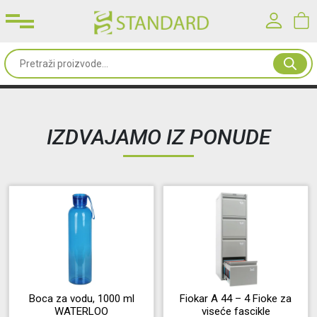
Prijavite se u svoj nalog
Sve
od
Korisničko ime*
papira
IZDVAJAMO IZ PONUDE
Kancelarijski
Lozinka*
materijal
Toneri
PRIJAVA
&
mašine
Registracija
|
Zaboravljena lozinka?
Oprema
&
Boca za vodu, 1000 ml
Fiokar A 44 – 4 Fioke za
WATERLOO
viseće fascikle
nameštaj