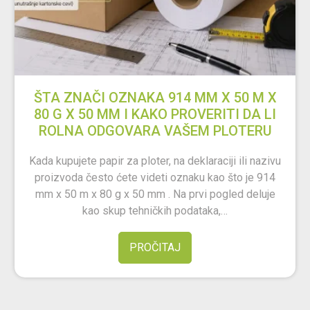
ŠTA ZNAČI OZNAKA 914 MM X 50 M X
80 G X 50 MM I KAKO PROVERITI DA LI
ROLNA ODGOVARA VAŠEM PLOTERU
Kada kupujete papir za ploter, na deklaraciji ili nazivu
proizvoda često ćete videti oznaku kao što je 914
mm x 50 m x 80 g x 50 mm . Na prvi pogled deluje
kao skup tehničkih podataka,…
PROČITAJ