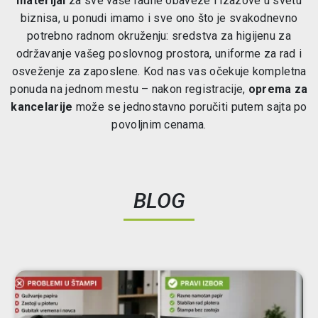
materijal
za sve vaše radne obaveze i izazove u svetu
biznisa, u ponudi imamo i sve ono što je svakodnevno
potrebno radnom okruženju: sredstva za higijenu za
održavanje vašeg poslovnog prostora, uniforme za rad i
osveženje za zaposlene. Kod nas vas očekuje kompletna
ponuda na jednom mestu – nakon registracije,
oprema za
kancelarije
može se jednostavno poručiti putem sajta po
povoljnim cenama.
BLOG