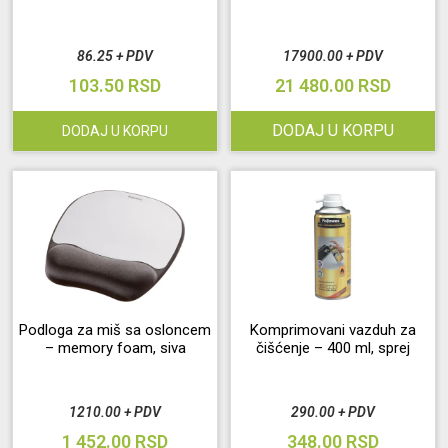
Održavanje
86.25 + PDV
17900.00 + PDV
103.50 RSD
21 480.00 RSD
Akcija
DODAJ U KORPU
DODAJ U KORPU
Prijava
korisnika
Registracija
korisnika
Blog
Podloga za miš sa osloncem
Komprimovani vazduh za
– memory foam, siva
čišćenje – 400 ml, sprej
1210.00 + PDV
290.00 + PDV
1 452.00 RSD
348.00 RSD