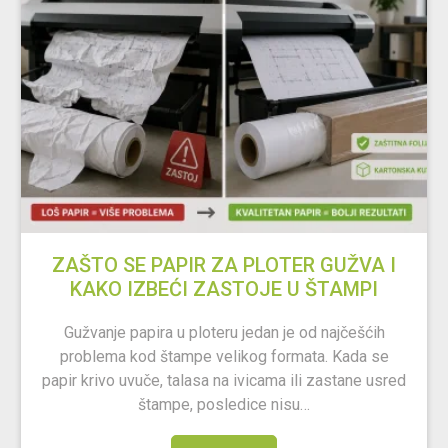
ZAŠTO SE PAPIR ZA PLOTER GUŽVA I
KAKO IZBEĆI ZASTOJE U ŠTAMPI
Gužvanje papira u ploteru jedan je od najčešćih
problema kod štampe velikog formata. Kada se
papir krivo uvuče, talasa na ivicama ili zastane usred
štampe, posledice nisu…