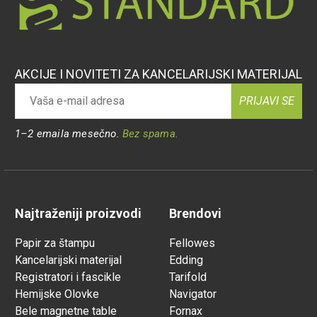
AKCIJE I NOVITETI ZA KANCELARIJSKI MATERIJAL
PRIJAVI SE
1–2 emaila mesečno.
Bez spama.
Najtraženiji proizvodi
Brendovi
Papir za štampu
Fellowes
Kancelarijski materijal
Edding
Registratori i fascikle
Tarifold
Hemijske Olovke
Navigator
Bele magnetne table
Fornax