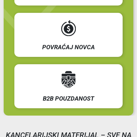
POVRAĆAJ NOVCA
B2B POUZDANOST
KANCELARIJSKI MATERIJAL – SVE NA