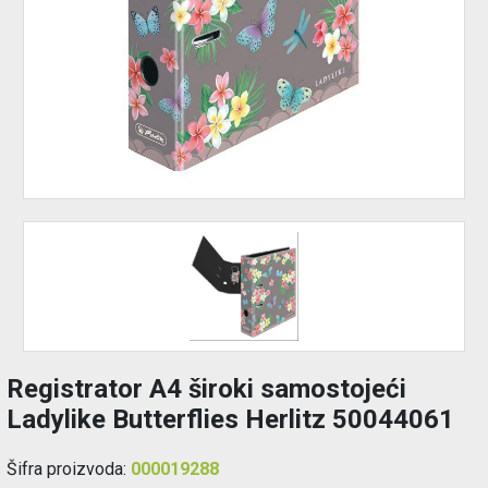
Održavanje
Akcija
Prijava
korisnika
Registracija
korisnika
Blog
Registrator A4 široki samostojeći
Ladylike Butterflies Herlitz 50044061
Šifra proizvoda:
000019288