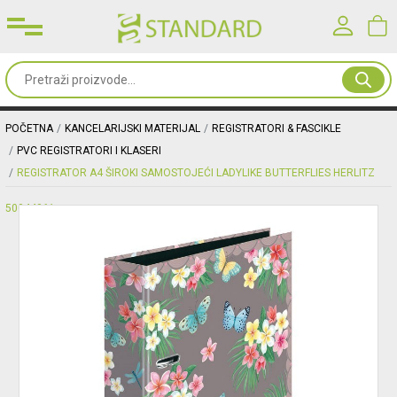
Prijavite se u svoj nalog
Sve
od
Korisničko ime*
papira
POČETNA
KANCELARIJSKI MATERIJAL
REGISTRATORI & FASCIKLE
PVC REGISTRATORI I KLASERI
Kancelarijski
REGISTRATOR A4 ŠIROKI SAMOSTOJEĆI LADYLIKE BUTTERFLIES HERLITZ
Lozinka*
materijal
50044061
Toneri
PRIJAVA
&
mašine
Registracija
|
Zaboravljena lozinka?
Oprema
&
nameštaj