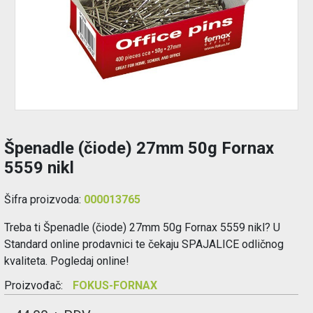
Održavanje
Akcija
Prijava
korisnika
Špenadle (čiode) 27mm 50g Fornax
Registracija
5559 nikl
korisnika
Šifra proizvoda:
000013765
Blog
Treba ti Špenadle (čiode) 27mm 50g Fornax 5559 nikl? U
Standard online prodavnici te čekaju SPAJALICE odličnog
kvaliteta. Pogledaj online!
Proizvođač:
FOKUS-FORNAX