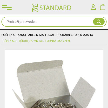
Prijavite se u svoj nalog
Sve
od
Korisničko ime*
papira
POČETNA
KANCELARIJSKI MATERIJAL
ZA RADNI STO
SPAJALICE
ŠPENADLE (ČIODE) 27MM 50G FORNAX 5559 NIKL
Kancelarijski
Lozinka*
materijal
Toneri
PRIJAVA
&
mašine
Registracija
|
Zaboravljena lozinka?
Oprema
&
nameštaj