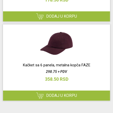
DODAJ U KORPU
Kačket sa 6 panela, metalna kopča FAZE
298.75 + PDV
358.50 RSD
DODAJ U KORPU