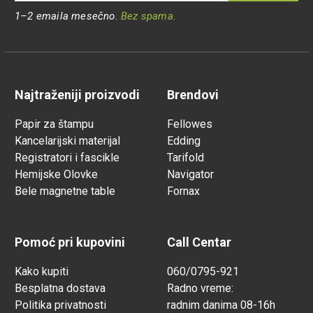
1–2 emaila mesečno.
Bez spama.
Najtraženiji proizvodi
Brendovi
Papir za štampu
Fellowes
Kancelarijski materijal
Edding
Registratori i fascikle
Tarifold
Hemijske Olovke
Navigator
Bele magnetne table
Fornax
Pomoć pri kupovini
Call Centar
Kako kupiti
060/0795-921
Besplatna dostava
Radno vreme:
Politika privatnosti
radnim danima 08-16h