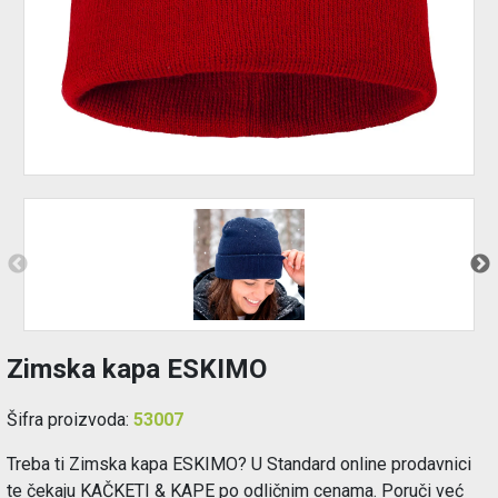
Održavanje
Akcija
Prijava
korisnika
Registracija
korisnika
Blog
Zimska kapa ESKIMO
Šifra proizvoda:
53007
Treba ti Zimska kapa ESKIMO? U Standard online prodavnici
te čekaju KAČKETI & KAPE po odličnim cenama. Poruči već