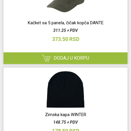
Kačket sa 5 panela, čičak kopča DANTE
311.25 + PDV
373.50 RSD
DODAJ U KORPU
Zimska kapa WINTER
148.75 + PDV
178.50 RSD