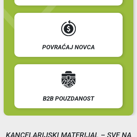
POVRAĆAJ NOVCA
B2B POUZDANOST
KANCELARIJSKI MATERIJAL – SVE NA