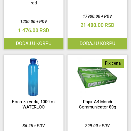
rad
Održavanje
17900.00 + PDV
1230.00 + PDV
21 480.00 RSD
Akcija
1 476.00 RSD
DODAJ U KORPU
DODAJ U KORPU
Prijava
korisnika
Fix cena
Registracija
korisnika
Blog
Boca za vodu, 1000 ml
Papir A4 Mondi
WATERLOO
Communicator 80g
86.25 + PDV
299.00 + PDV