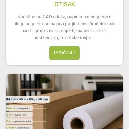
OTISAK
Kod štampe CAD crteža, papir ima mnogo veću
ulogu nego što se na prvi pogled čini. Arhitektonski
nacrti, građevinski projekti, mašinski crteži,
instalacije, geodetske mape…
PROČITAJ