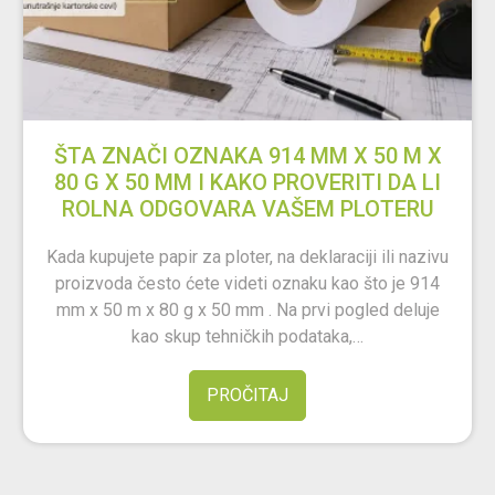
ŠTA ZNAČI OZNAKA 914 MM X 50 M X
80 G X 50 MM I KAKO PROVERITI DA LI
ROLNA ODGOVARA VAŠEM PLOTERU
Kada kupujete papir za ploter, na deklaraciji ili nazivu
proizvoda često ćete videti oznaku kao što je 914
mm x 50 m x 80 g x 50 mm . Na prvi pogled deluje
kao skup tehničkih podataka,…
PROČITAJ