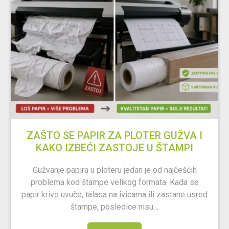
ZAŠTO SE PAPIR ZA PLOTER GUŽVA I
KAKO IZBEĆI ZASTOJE U ŠTAMPI
Gužvanje papira u ploteru jedan je od najčešćih
problema kod štampe velikog formata. Kada se
papir krivo uvuče, talasa na ivicama ili zastane usred
štampe, posledice nisu…