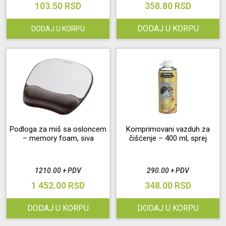
103.50 RSD
358.80 RSD
DODAJ U KORPU
DODAJ U KORPU
Podloga za miš sa osloncem
Komprimovani vazduh za
– memory foam, siva
čišćenje – 400 ml, sprej
1210.00 + PDV
290.00 + PDV
1 452.00 RSD
348.00 RSD
DODAJ U KORPU
DODAJ U KORPU