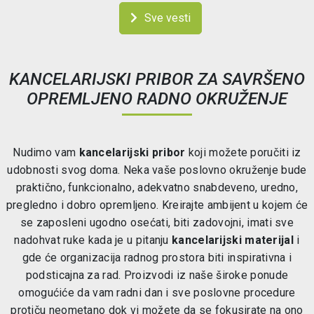
Sve vesti
KANCELARIJSKI PRIBOR ZA SAVRŠENO
OPREMLJENO RADNO OKRUŽENJE
Nudimo vam
kancelarijski pribor
koji možete poručiti iz
udobnosti svog doma. Neka vaše poslovno okruženje bude
praktično, funkcionalno, adekvatno snabdeveno, uredno,
pregledno i dobro opremljeno. Kreirajte ambijent u kojem će
se zaposleni ugodno osećati, biti zadovojni, imati sve
nadohvat ruke kada je u pitanju
kancelarijski materijal
i
gde će organizacija radnog prostora biti inspirativna i
podsticajna za rad. Proizvodi iz naše široke ponude
omogućiće da vam radni dan i sve poslovne procedure
protiču neometano dok vi možete da se fokusirate na ono