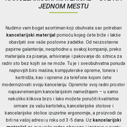
JEDNOM MESTU
Nudimo vam bogat asortiman koji obuhvata sav potreban
kancelarijski materijal
pomoću kojeg ćete brže i lakše
obavljati sve vaše poslovne zadatke. Od neizostavne
papirne galanterije, neophodne u svakoj kompaniji, preko
materijala za pisanje, arhiviranje i pakovanje do sitnica za
radni sto bez kojih se ne može. Tu je i sveobuhvatna ponuda
najnovijih biro mašina, kompjuterske opreme, tonera i
kertridža, kao i opreme za telefone kojom ćete
modernizovati svoju kancelariju. Opremite svoj radni prostor
najsavremenijim kancelarijskim nameštajem – u samo
nekoliko klikova brzo i lako možete poručiti kvalitetne
ormare za vašu kartoteku, kancelarijske stolove i
kancelarijske stolice izuzetne ergonomije, a proizvodi će
biti na vašoj adresi u roku od 3-5 dana. Uz
kancelarijski