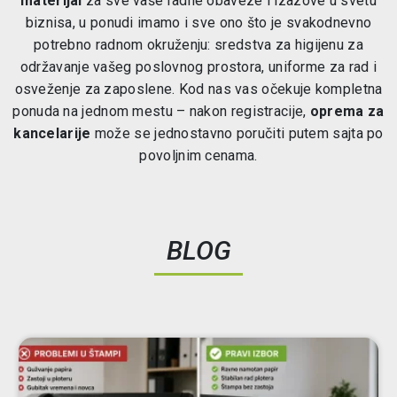
materijal
za sve vaše radne obaveze i izazove u svetu
biznisa, u ponudi imamo i sve ono što je svakodnevno
potrebno radnom okruženju: sredstva za higijenu za
održavanje vašeg poslovnog prostora, uniforme za rad i
osveženje za zaposlene. Kod nas vas očekuje kompletna
ponuda na jednom mestu – nakon registracije,
oprema za
kancelarije
može se jednostavno poručiti putem sajta po
povoljnim cenama.
BLOG