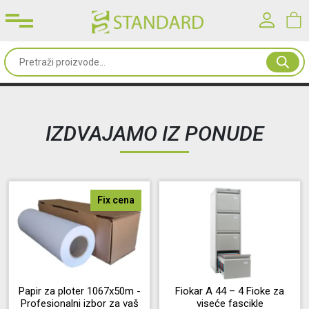
Prijavite se u svoj nalog
Sve
od
Korisničko ime*
papira
IZDVAJAMO IZ PONUDE
Kancelarijski
Lozinka*
materijal
Toneri
PRIJAVA
Fix cena
&
mašine
Registracija
|
Zaboravljena lozinka?
Oprema
&
Papir za ploter 1067x50m -
Fiokar A 44 – 4 Fioke za
Profesionalni izbor za vaš
viseće fascikle
nameštaj