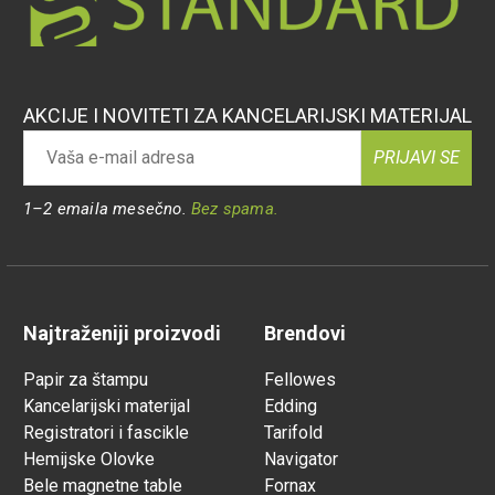
AKCIJE I NOVITETI ZA KANCELARIJSKI MATERIJAL
PRIJAVI SE
1–2 emaila mesečno.
Bez spama.
Najtraženiji proizvodi
Brendovi
Papir za štampu
Fellowes
Kancelarijski materijal
Edding
Registratori i fascikle
Tarifold
Hemijske Olovke
Navigator
Bele magnetne table
Fornax