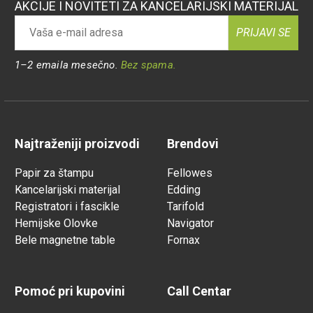
AKCIJE I NOVITETI ZA KANCELARIJSKI MATERIJAL
PRIJAVI SE
1–2 emaila mesečno.
Bez spama.
Najtraženiji proizvodi
Brendovi
Papir za štampu
Fellowes
Kancelarijski materijal
Edding
Registratori i fascikle
Tarifold
Hemijske Olovke
Navigator
Bele magnetne table
Fornax
Pomoć pri kupovini
Call Centar