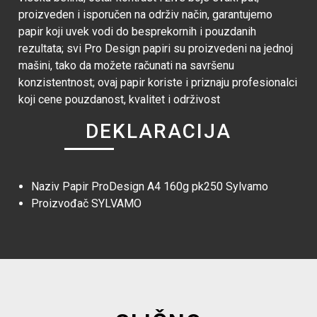
proizveden i isporučen na održiv način, garantujemo
papir koji uvek vodi do besprekornih i pouzdanih
rezultata; svi Pro Design papiri su proizvedeni na jednoj
mašini, tako da možete računati na savršenu
konzistentnost; ovaj papir koriste i priznaju profesionalci
koji cene pouzdanost, kvalitet i održivost
DEKLARACIJA
Naziv
Papir ProDesign A4 160g pk250 Sylvamo
Proizvođač
SYLVAMO