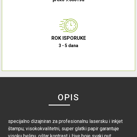
ROK ISPORUKE
3 - 5 dana
OPIS
specijalno dizajniran za profesionalnu lasersku i inkjet
štampu; visokokvalitetni, super glatki papir garantuje
visoku belinu, oštar kontrast i žive boje svaki put;