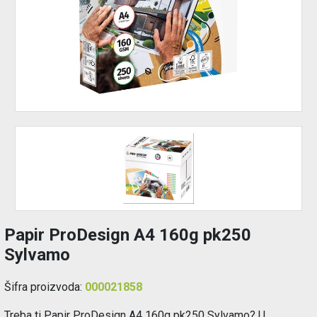
Održavanje
Akcija
Prijava
korisnika
Registracija
korisnika
Blog
Papir ProDesign A4 160g pk250
Sylvamo
Šifra proizvoda:
000021858
Treba ti Papir ProDesign A4 160g pk250 Sylvamo? U