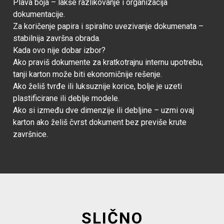
Plava boja – lakše razlikovanje i organizacija
dokumentacije.
Za koričenje papira i spiralno uvezivanje dokumenata –
stabilnija završna obrada.
Kada ovo nije dobar izbor?
Ako praviš dokumente za kratkotrajnu internu upotrebu,
tanji karton može biti ekonomičnije rešenje.
Ako želiš tvrđe ili luksuznije korice, bolje je uzeti
plastificirane ili deblje modele.
Ako si između dve dimenzije ili debljine – uzmi ovaj
karton ako želiš čvrst dokument bez previše krute
završnice.
SLIČNO