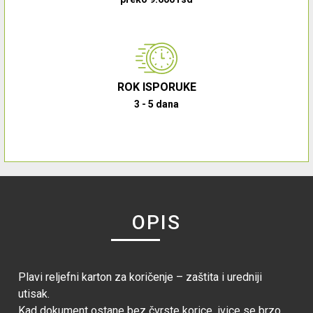
ROK ISPORUKE
3 - 5 dana
OPIS
Plavi reljefni karton za koričenje – zaštita i uredniji
utisak.
Kad dokument ostane bez čvrste korice, ivice se brzo