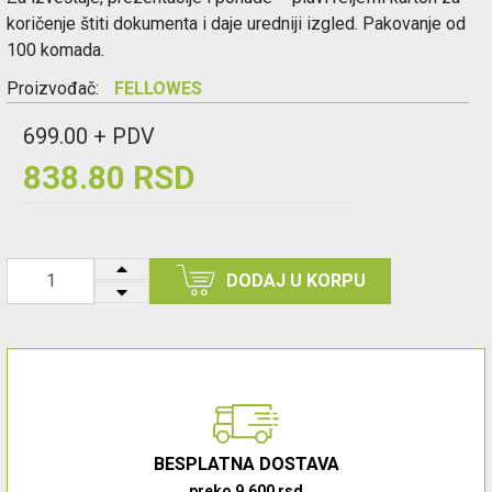
koričenje štiti dokumenta i daje uredniji izgled. Pakovanje od
100 komada.
Proizvođač:
FELLOWES
699.00 + PDV
838.80 RSD
DODAJ U KORPU
BESPLATNA DOSTAVA
preko 9.600 rsd