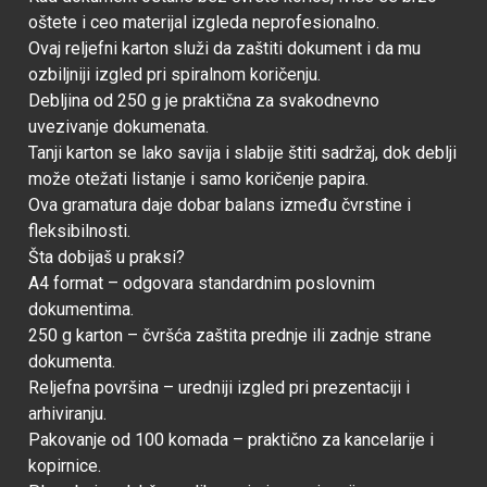
oštete i ceo materijal izgleda neprofesionalno.
Ovaj reljefni karton služi da zaštiti dokument i da mu
ozbiljniji izgled pri spiralnom koričenju.
Debljina od 250 g je praktična za svakodnevno
uvezivanje dokumenata.
Tanji karton se lako savija i slabije štiti sadržaj, dok deblji
može otežati listanje i samo koričenje papira.
Ova gramatura daje dobar balans između čvrstine i
fleksibilnosti.
Šta dobijaš u praksi?
A4 format – odgovara standardnim poslovnim
dokumentima.
250 g karton – čvršća zaštita prednje ili zadnje strane
dokumenta.
Reljefna površina – uredniji izgled pri prezentaciji i
arhiviranju.
Pakovanje od 100 komada – praktično za kancelarije i
kopirnice.