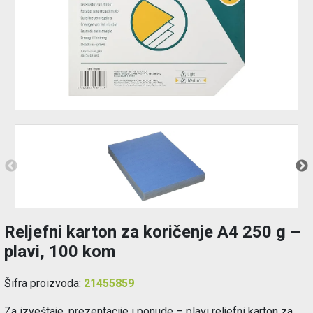
Održavanje
Akcija
Prijava
korisnika
Registracija
korisnika
Blog
Reljefni karton za koričenje A4 250 g –
plavi, 100 kom
Šifra proizvoda:
21455859
Za izveštaje, prezentacije i ponude – plavi reljefni karton za