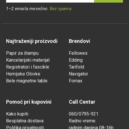
1–2 emaila mesečno.
Bez spama.
Najtraženiji proizvodi
Brendovi
Papir za štampu
Fellowes
Kancelarijski materijal
Edding
Registratori i fascikle
Tarifold
Hemijske Olovke
Navigator
Bele magnetne table
Fornax
Pomoć pri kupovini
Call Centar
Kako kupiti
060/0795-921
Besplatna dostava
Radno vreme:
Politika privatnosti
radnim danima 08-16h