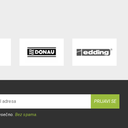
PRIJAVI SE
esečno.
Bez spama.