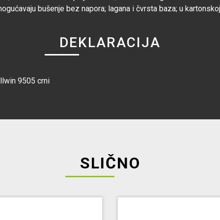
omogućavaju bušenje bez napora; lagana i čvrsta baza; u kartonsko
DEKLARACIJA
llwin 9505 crni
SLIČNO