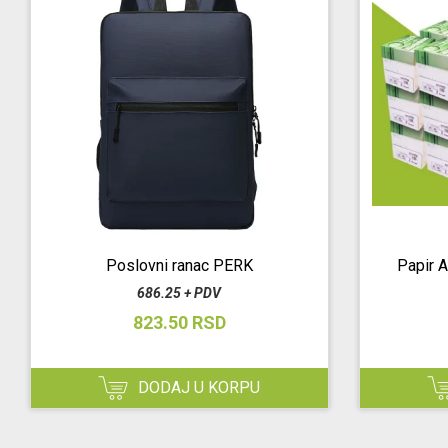
Poslovni ranac PERK
Papir A
686.25 + PDV
823.50 RSD
DODAJ U KORPU