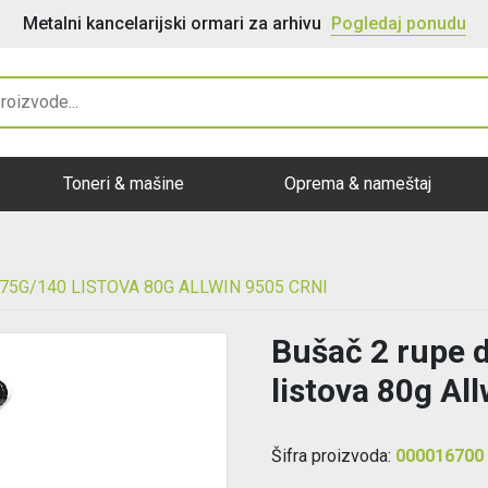
Metalni kancelarijski ormari za arhivu
Pogledaj ponudu
Toneri & mašine
Oprema & nameštaj
75G/140 LISTOVA 80G ALLWIN 9505 CRNI
Bušač 2 rupe 
listova 80g Al
Šifra proizvoda:
000016700