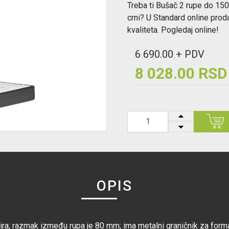
Treba ti Bušač 2 rupe do 15
crni? U Standard online prod
kvaliteta. Pogledaj online!
6 690.00 + PDV
8 028.00 RSD
OPIS
pira; razmak između rupa je 80 mm; ima metalni graničnik za form