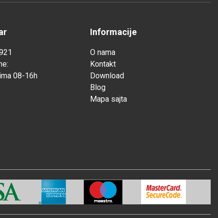
ar
Informacije
921
O nama
me:
Kontakt
ima 08-16h
Download
Blog
Mapa sajta