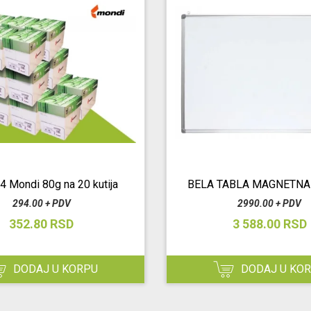
4 Mondi 80g na 20 kutija
BELA TABLA MAGNETNA
294.00 + PDV
2990.00 + PDV
352.80 RSD
3 588.00 RSD
DODAJ U KORPU
DODAJ U KO