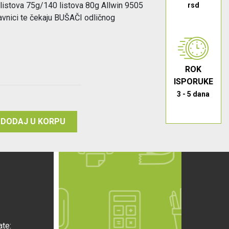
0listova 75g/140 listova 80g Allwin 9505
rsd
avnici te čekaju BUŠAČI odličnog
ROK
ISPORUKE
3 - 5 dana
DODAJ U KORPU
ate: