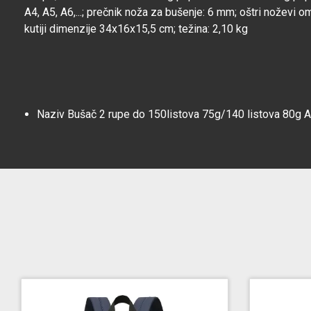
A4, A5, A6,...; prečnik noža za bušenje: 6 mm; oštri noževi 
kutiji dimenzije 34x16x15,5 cm; težina: 2,10 kg
Naziv
Bušač 2 rupe do 150listova 75g/140 listova 80g A