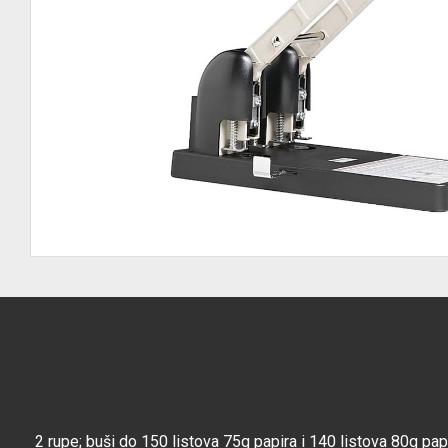
2 rupe; buši do 150 listova 75g papira i 140 listova 80g pa