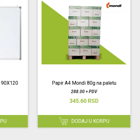
 90X120
Papir A4 Mondi 80g na paletu
288.00 + PDV
345.60 RSD
RPU
DODAJ U KORPU