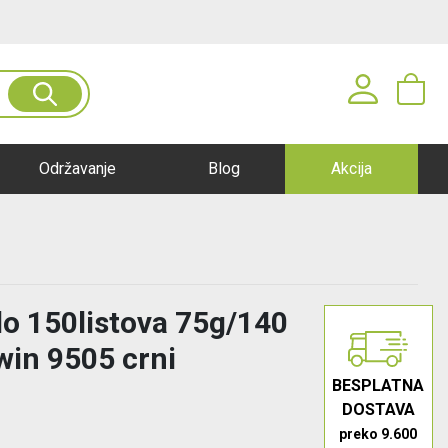
Prijavite se u svoj nalog
Održavanje
Blog
Akcija
Korisničko ime*
Lozinka*
do 150listova 75g/140
PRIJAVA
lwin 9505 crni
BESPLATNA
Registracija
|
Zaboravljena lozinka?
DOSTAVA
preko 9.600