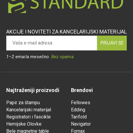
AKCIJE I NOVITETI ZA KANCELARIJSKI MATERIJAL
PRIJAVI SE
1–2 emaila mesečno.
Bez spama.
Najtraženiji proizvodi
Brendovi
Papir za štampu
Fellowes
Kancelarijski materijal
Edding
Registratori i fascikle
Tarifold
Hemijske Olovke
Navigator
Bele magnetne table
Fornax