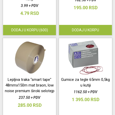
162.50 + PDV
3.99 + PDV
195.00 RSD
4.79 RSD
DODAJ U KORPU
(600)
DODAJ U KORPU
Lepljiva traka "smart tape"
Gumice za tegle 65mm 0,5kg
48mmx150m mat braon, low
u kutiji
noise premium široki selotejp
1162.50 + PDV
237.50 + PDV
1 395.00 RSD
285.00 RSD