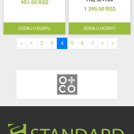
1162.50 + PDV
951.00 RSD
1 395.00 RSD
DODAJ U KORPU
DODAJ U KORPU
«
<
2
3
4
5
6
7
>
»