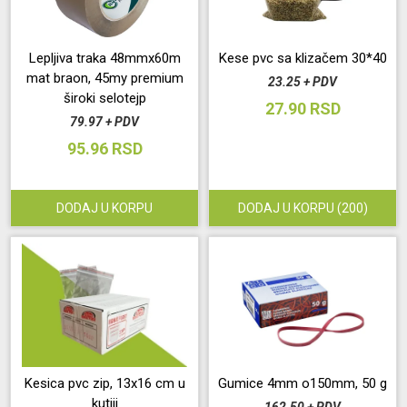
Održavanje
Lepljiva traka 48mmx60m
Kese pvc sa klizačem 30*40
mat braon, 45my premium
23.25 + PDV
Akcija
široki selotejp
27.90 RSD
79.97 + PDV
Prijava
95.96 RSD
korisnika
DODAJ U KORPU
DODAJ U KORPU
(200)
Registracija
korisnika
Blog
Kesica pvc zip, 13x16 cm u
Gumice 4mm o150mm, 50 g
kutiji