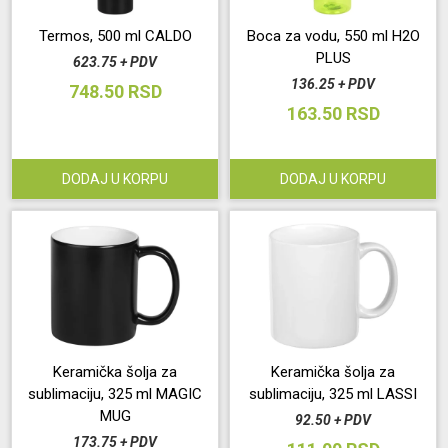
Termos, 500 ml CALDO
Boca za vodu, 550 ml H2O
Održavanje
PLUS
623.75 + PDV
136.25 + PDV
748.50 RSD
Akcija
163.50 RSD
Prijava
DODAJ U KORPU
DODAJ U KORPU
korisnika
Registracija
korisnika
Blog
Keramička šolja za
Keramička šolja za
sublimaciju, 325 ml MAGIC
sublimaciju, 325 ml LASSI
MUG
92.50 + PDV
173.75 + PDV