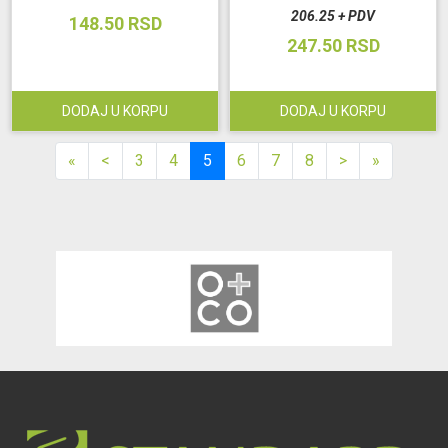
206.25 + PDV
148.50 RSD
247.50 RSD
DODAJ U KORPU
DODAJ U KORPU
«
<
3
4
5
6
7
8
>
»