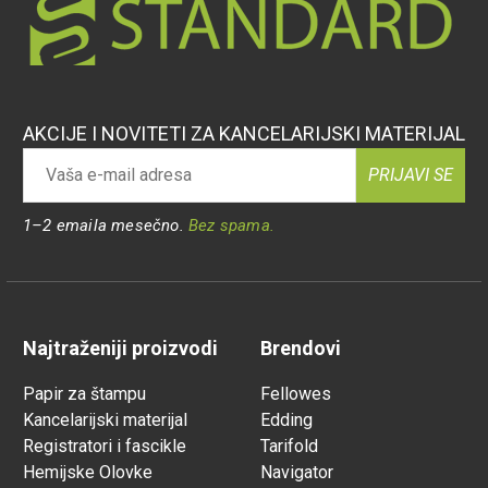
AKCIJE I NOVITETI ZA KANCELARIJSKI MATERIJAL
PRIJAVI SE
1–2 emaila mesečno.
Bez spama.
Najtraženiji proizvodi
Brendovi
Papir za štampu
Fellowes
Kancelarijski materijal
Edding
Registratori i fascikle
Tarifold
Hemijske Olovke
Navigator