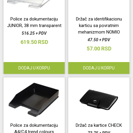
Održavanje
Police za dokumentaciju
Držač za identifikacionu
JUNIOR, 38 mm transparent
karticu sa povratnim
Akcija
mehanizmom NOMIO
516.25 + PDV
47.50 + PDV
619.50 RSD
Prijava
57.00 RSD
korisnika
DODAJ U KORPU
DODAJ U KORPU
Registracija
korisnika
Blog
Police za dokumentaciju
Držač za kartice CHECK
A4/C4 trend colours