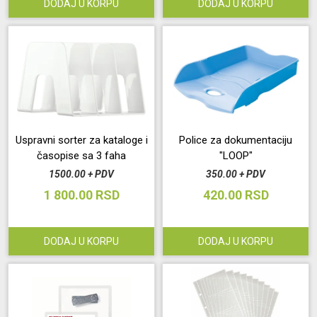
DODAJ U KORPU
DODAJ U KORPU
Uspravni sorter za kataloge i
Police za dokumentaciju
časopise sa 3 faha
"LOOP"
1500.00 + PDV
350.00 + PDV
1 800.00 RSD
420.00 RSD
DODAJ U KORPU
DODAJ U KORPU