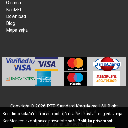
O nama
Kontakt
Download
Blog
Mapa sajta
Copyright © 2026 PTP Standard Kragujevac | All Right
Reserved. Design by
WebPortal
Koristimo kolačiće da bismo poboljšali vaše iskustvo pregledavanja.
Korištenjem ove stranice prihvatate našu
Politika privatnosti
.
Pratite nas na Linkedinu