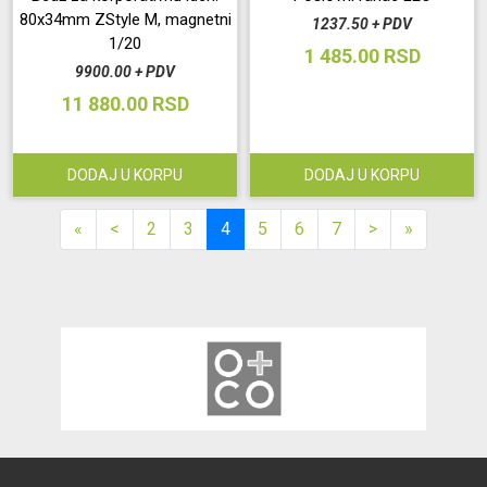
80x34mm ZStyle M, magnetni
1237.50 + PDV
1/20
1 485.00 RSD
9900.00 + PDV
11 880.00 RSD
DODAJ U KORPU
DODAJ U KORPU
«
<
2
3
4
5
6
7
>
»