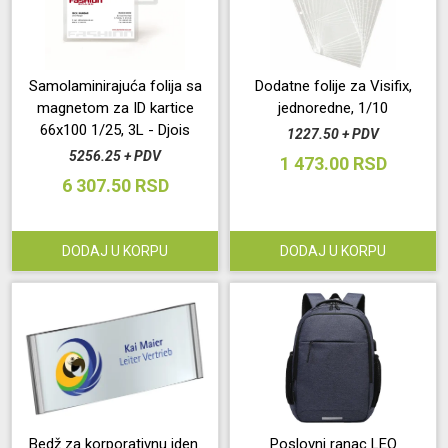
Samolaminirajuća folija sa
Dodatne folije za Visifix,
magnetom za ID kartice
jednoredne, 1/10
66x100 1/25, 3L - Djois
1227.50 + PDV
5256.25 + PDV
1 473.00 RSD
6 307.50 RSD
DODAJ U KORPU
DODAJ U KORPU
Bedž za korporativnu iden.
Poslovni ranac LEO