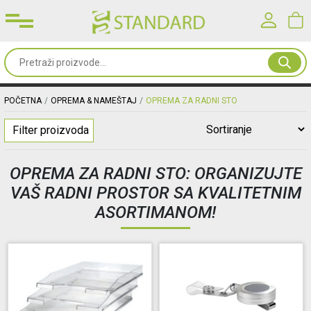
Prijavite se u svoj nalog
Sve
od
Korisničko ime*
papira
POČETNA
OPREMA & NAMEŠTAJ
OPREMA ZA RADNI STO
Filter proizvoda
Kancelarijski
Lozinka*
materijal
OPREMA ZA RADNI STO: ORGANIZUJTE
VAŠ RADNI PROSTOR SA KVALITETNIM
Toneri
PRIJAVA
ASORTIMANOM!
&
mašine
Registracija
|
Zaboravljena lozinka?
Oprema
&
nameštaj