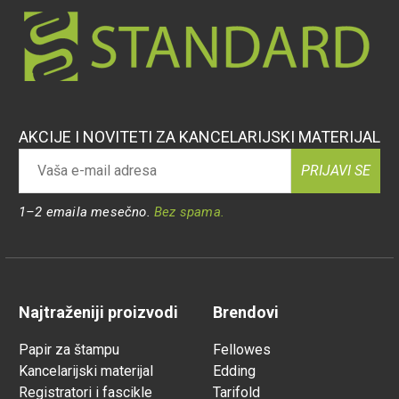
AKCIJE I NOVITETI ZA KANCELARIJSKI MATERIJAL
PRIJAVI SE
1–2 emaila mesečno.
Bez spama.
Najtraženiji proizvodi
Brendovi
Papir za štampu
Fellowes
Kancelarijski materijal
Edding
Registratori i fascikle
Tarifold