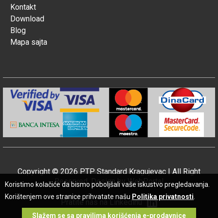
Kontakt
Download
Blog
Mapa sajta
Copyright © 2026 PTP Standard Kragujevac | All Right
Reserved. Design by
WebPortal
Koristimo kolačiće da bismo poboljšali vaše iskustvo pregledavanja.
Korištenjem ove stranice prihvatate našu
Politika privatnosti
.
Pratite nas na Linkedinu
Slažem se sa pravilima korišćenja e-prodavnice