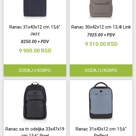
Održavanje
Ranac 31x43x12 cm 15,6"
Ranac 30x42x12 cm 13,4l Link
Akcija
Jazz
7925.00 + PDV
8250.00 + PDV
9 510.00 RSD
Prijava
9 900.00 RSD
korisnika
Registracija
DODAJ U KORPU
DODAJ U KORPU
korisnika
Blog
Ranac sa tri odeljka 33x47x19
Ranac 31x43x12 cm 15,6"
cm 15,6" Pixel
Reflect