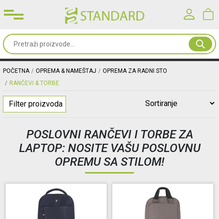
Prijavite se u svoj nalog
Sve
od
Korisničko ime*
papira
POČETNA
OPREMA & NAMEŠTAJ
OPREMA ZA RADNI STO
RANČEVI & TORBE
Kancelarijski
Lozinka*
Filter proizvoda
materijal
POSLOVNI RANČEVI I TORBE ZA
Toneri
PRIJAVA
LAPTOP: NOSITE VAŠU POSLOVNU
&
OPREMU SA STILOM!
mašine
Registracija
|
Zaboravljena lozinka?
Oprema
&
nameštaj