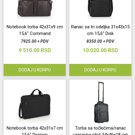
Notebook torba 42x31x9 cm
Ranac sa tri odeljka 31x43x15
15,6" Command
cm 15,6" Disk
7925.00 + PDV
8350.00 + PDV
9 510.00 RSD
10 020.00 RSD
DODAJ U KORPU
DODAJ U KORPU
Notebook torba 42x31x7 cm
Torba sa točkićima/ranac
15,6" Division
uspravna pilot 34x46x18 cm