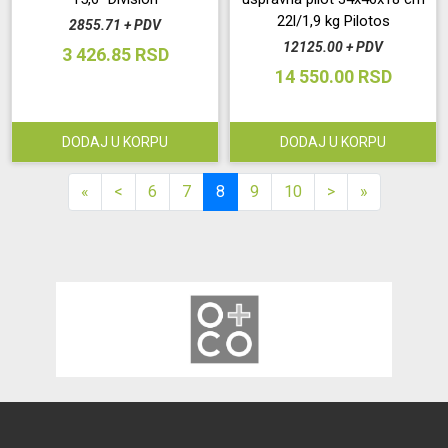
22l/1,9 kg Pilotos
2855.71 + PDV
12125.00 + PDV
3 426.85 RSD
14 550.00 RSD
DODAJ U KORPU
DODAJ U KORPU
«
<
6
7
8
9
10
>
»