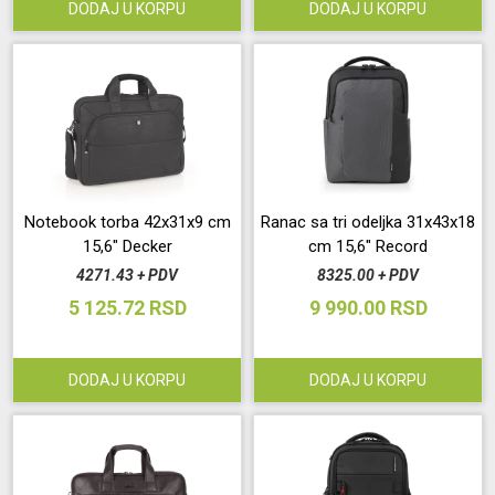
DODAJ U KORPU
DODAJ U KORPU
Notebook torba 42x31x9 cm
Ranac sa tri odeljka 31x43x18
15,6" Decker
cm 15,6" Record
4271.43 + PDV
8325.00 + PDV
5 125.72 RSD
9 990.00 RSD
DODAJ U KORPU
DODAJ U KORPU