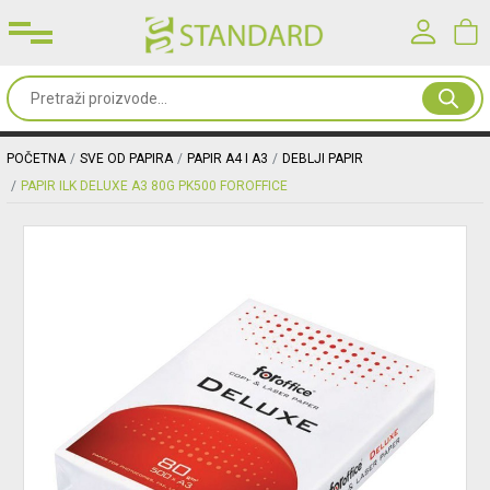
Prijavite se u svoj nalog
Sve
od
Korisničko ime*
papira
POČETNA
SVE OD PAPIRA
PAPIR A4 I A3
DEBLJI PAPIR
PAPIR ILK DELUXE A3 80G PK500 FOROFFICE
Kancelarijski
Lozinka*
materijal
Toneri
PRIJAVA
&
mašine
Registracija
|
Zaboravljena lozinka?
Oprema
&
nameštaj