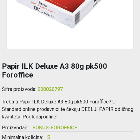
Održavanje
Akcija
Prijava
korisnika
Papir ILK Deluxe A3 80g pk500
Registracija
Foroffice
korisnika
Šifra proizvoda:
000020797
Blog
Treba ti Papir ILK Deluxe A3 80g pk500 Foroffice? U
Standard online prodavnici te čekaju DEBLJI PAPIR odličnog
kvaliteta. Pogledaj online!
Proizvođač:
FOKUS-FOROFFICE
Minimalna kolicina:
5