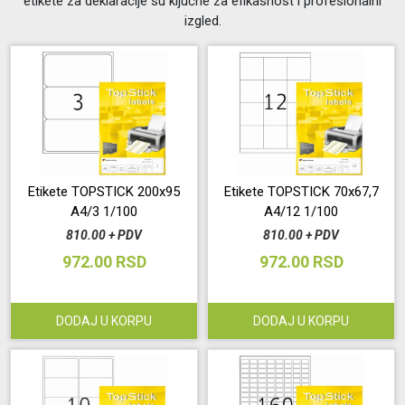
etikete za deklaracije su ključne za efikasnost i profesionalni
izgled.
Održavanje
Akcija
Prijava
korisnika
Etikete TOPSTICK 200x95
Etikete TOPSTICK 70x67,7
Registracija
A4/3 1/100
A4/12 1/100
810.00 + PDV
810.00 + PDV
korisnika
972.00 RSD
972.00 RSD
Blog
DODAJ U KORPU
DODAJ U KORPU