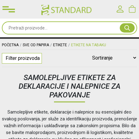
Prijavite se u svoj nalog
Sve
od
Korisničko ime*
papira
POČETNA
SVE OD PAPIRA
ETIKETE
ETIKETE NA TABAKU
Filter proizvoda
Kancelarijski
Lozinka*
materijal
SAMOLEPLJIVE ETIKETE ZA
DEKLARACIJE I NALEPNICE ZA
Toneri
PRIJAVA
PAKOVANJE
&
mašine
Registracija
|
Zaboravljena lozinka?
Samolepljive etikete, deklaracije i nalepnice su esencijalni deo
svakog poslovanja, jer služe za identifikaciju proizvoda, prenošenje
Oprema
važnih informacija i usklađivanje sa zakonskim propisima. Bilo da
&
se bavite maloprodajom, proizvodnjom ili logistikom, kvalitetne
nameštaj