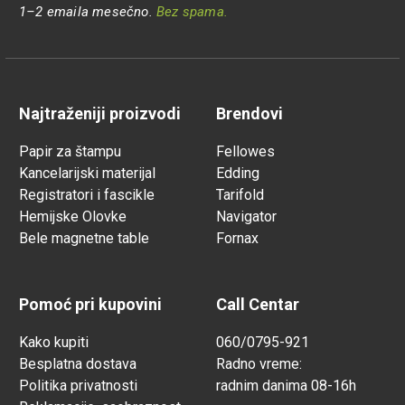
1–2 emaila mesečno.
Bez spama.
Najtraženiji proizvodi
Brendovi
Papir za štampu
Fellowes
Kancelarijski materijal
Edding
Registratori i fascikle
Tarifold
Hemijske Olovke
Navigator
Bele magnetne table
Fornax
Pomoć pri kupovini
Call Centar
Kako kupiti
060/0795-921
Besplatna dostava
Radno vreme:
Politika privatnosti
radnim danima 08-16h