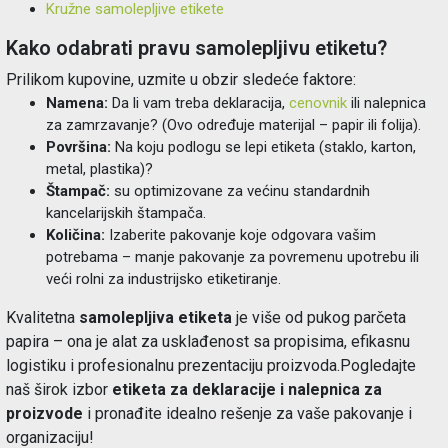
Kružne samolepljive etikete
Kako odabrati pravu samolepljivu etiketu?
Prilikom kupovine, uzmite u obzir sledeće faktore:
Namena:
Da li vam treba deklaracija,
cenovnik
ili nalepnica
za zamrzavanje? (Ovo određuje materijal – papir ili folija).
Površina:
Na koju podlogu se lepi etiketa (staklo, karton,
metal, plastika)?
Štampač:
su optimizovane za većinu standardnih
kancelarijskih štampača.
Količina:
Izaberite pakovanje koje odgovara vašim
potrebama – manje pakovanje za povremenu upotrebu ili
veći rolni za industrijsko etiketiranje.
Kvalitetna
samolepljiva etiketa
je više od pukog parčeta
papira – ona je alat za usklađenost sa propisima, efikasnu
logistiku i profesionalnu prezentaciju proizvoda.Pogledajte
naš širok izbor
etiketa za deklaracije i nalepnica za
proizvode
i pronađite idealno rešenje za vaše pakovanje i
organizaciju!