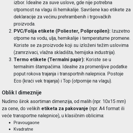
izbor. Idealne za suve uslove, gde nije potrebna
otpornost na vlagu ili hemikalije. Savršene kao etikete za
deklaracije za većinu prehrambenih i trgovačkih
proizvoda.
PVC/Folija etikete (Poliester, Polipropilen):
Izuzetno
otporne na vodu, ulja, hemikalije i temperaturne promene.
Koriste se za proizvode koji su izloženi težim uslovima
(zamrzivaci, vlažna skladišta, hemijska industrija).
Termo etikete (Termalni papir):
Koriste se u
termalnim štampačima. Idealne za promenljive podatke
poput rokova trajanja i transportnih nalepnica. Postoje
Eco (kraći vek trajanja) i Top (otpornije na vlagu).
Oblik I dimeznije
Nudimo širok asortiman dimenzija, od malih (npr. 10x15 mm)
za cene, do velikih
etiketa za pakovanje
(npr. A4 format ili
veće transportne nalepnice), u klasičnim oblicima:
Pravougaone
Kvadratne