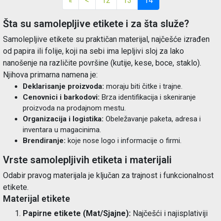
«
<
12
13
14
Šta su samolepljive etikete i za šta služe?
Samolepljive etikete su praktičan materijal, najčešće izrađen
od papira ili folije, koji na sebi ima lepljivi sloj za lako
nanošenje na različite površine (kutije, kese, boce, staklo).
Njihova primarna namena je:
Deklarisanje proizvoda:
moraju biti čitke i trajne.
Cenovnici i barkodovi:
Brza identifikacija i skeniranje
proizvoda na prodajnom mestu.
Organizacija i logistika:
Obeležavanje paketa, adresa i
inventara u magacinima.
Brendiranje:
koje nose logo i informacije o firmi.
Vrste samolepljivih etiketa i materijali
Odabir pravog materijala je ključan za trajnost i funkcionalnost
etikete.
Materijal etikete
Papirne etikete (Mat/Sjajne):
Najčešći i najisplativiji