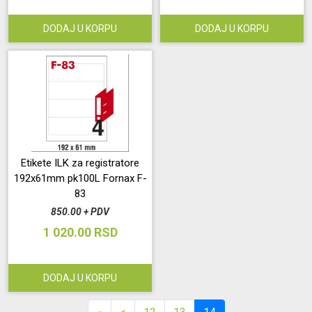
DODAJ U KORPU
DODAJ U KORPU
Etikete ILK za registratore
192x61mm pk100L Fornax F-
83
850.00 + PDV
1 020.00 RSD
DODAJ U KORPU